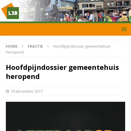
HOME
FRACTIE
Hoofdpijndossier gemeentehuis
heropend
Hoofdpijndossier gemeentehuis
heropend
10 december 2017