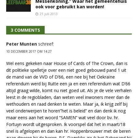
Messenkoning.” Waar het gemeentehuis
ook voor gebruikt kan worden!
21 juli 2013
3 COMMENTS
Peter Munten
schreef:
10 DECEMBER 2017 OM 14:27
Wel eens gekeken naar House of Cards of The Crown, dan is
dit politieke spelletje over een niet goed gebouwd pand 1 uit
de mand van de VVD of D’66, een nee bij het Oekraïne
referendum werd bij Rutte een ja en een referendum wat D’66
altijd graag wilde, komt nu niet goed uit. Als je de vele verhalen
leest in de regiobladen, dan weten veel inwoners meer dan de
wethouders en raad denken te weten. Maar ja, ik krijg zelf bij
veel onderwerpen te horen”het is beleid” en dan denk ik nog
maar eens aan het woord “SAMEN” wat veel door bv. hr.
Fortuyn wordt uitgesproken. Ik voorspel dat het in maart/18
snel is afgelopen en dan kan hr. Hoppenbrouwer met de beren
gaan dineren bij de beren. P.S. Dagelijks zie ik het Rabopand bij