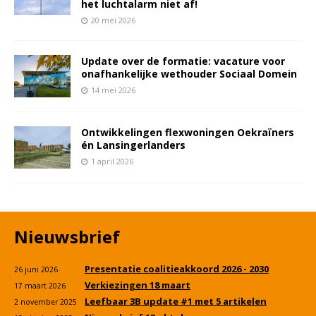
het luchtalarm niet af!
20 mei 2026
Update over de formatie: vacature voor
onafhankelijke wethouder Sociaal Domein
14 mei 2026
Ontwikkelingen flexwoningen Oekraïners
én Lansingerlanders
1 april 2026
Nieuwsbrief
Presentatie coalitieakkoord 2026 - 2030
26 juni 2026
Verkiezingen 18 maart
17 maart 2026
Leefbaar 3B update #1 met 5 artikelen
2 november 2025