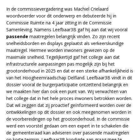
In de commissievergadering was Machiel Crielaard
woordvoerder voor dit onderwerp en debuteerde hij in
Commissie Ruimte na 4 jaar zitting in de Commissie
Samenleving. Namens Leefbaar3B gaf hij aan dat wij vooral
passende
maatregelen belangrijk vinden. Zo zijn recent
snelheidsborden en displays geplaatst als verkeerskundige
maatregel. Hiermee worden inwoners gewezen op de
maximale snelheid. Tegelijkertijd gaf het college aan dat
infrastructurele aanpassingen pas mogelijk zijn bij het
grootonderhoud in 2025 en dat er een sterke afhankelijkheid is
van het Hoogheemraadschap Delfland. Leefbaar3B vindt in dit
dossier vooral de burgerparticipatie ontzettend belangrijk en
we maakten hier dan ook een punt van. Wij verwachten van
het college dat in het hele proces inwoners betrokken worden.
Dat wil zeggen dat zij proactief geïnformeerd worden over de
ontwikkelingen op dit dossier en ook meegenomen worden in
de voorbereidingen op het grootonderhoud. In de commissie
werd een voorstel gedaan om een expert in te schakelen die
de gemeenteraad kan adviseren over passende maatregelen
op korte termijn. Leefbaar3B kondigde aan graag mee te