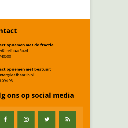
ntact
act opnemen met de fractie:
ie@leefbaar3b.nl
740500
act opnemen met bestuur:
itter@leefbaar3b.nl
8 094 98
lg ons op social media