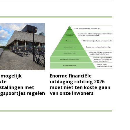
 mogelijk
Enorme financiële
kte
uitdaging richting 2026
stallingen met
moet niet ten koste gaan
gspoortjes regelen
van onze inwoners