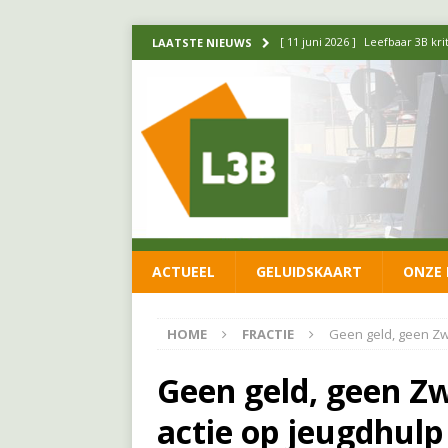
[ 11 juni 2026 ]
Leefbaar 3B kr
LAATSTE NIEUWS
FRACTIE
[ 20 mei 2026 ]
Leefbaar 3B ond
luchtalarm niet af!
FRACTIE
[ 14 mei 2026 ]
Update over de
FRACTIE
[ 1 april 2026 ]
Ontwikkelingen
ACTUEEL
GELUIDSKAART
ONZE 
[ 26 juni 2026 ]
Leefbaar 3B en
FRACTIE
HOME
FRACTIE
Geen geld, geen Zwi
Geen geld, geen Zw
actie op jeugdhulp