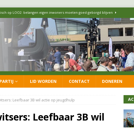
itisch op LOO2: belangen eigen inwoners moeten goed geborgd blijven
ersteunt oproep van lokale partijen uit heel Nederland: schaf het
 formatie: vacature voor onafhankelijke wethouder Sociaal Domein
 flexwoningen Oekraïners én Lansingerlanders
FRACTIE
PARTIJ
LID WORDEN
CONTACT
DONEREN
 CDA presenteren coalitieakkoord: ‘Groeien met behoud van karakter’
AC
tsers: Leefbaar 3B wil actie op jeugdhulp
itsers: Leefbaar 3B wil