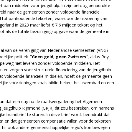
rt aan middelen voor jeugdhulp. In zijn betoog benadrukte
veld naar de gemeenten zonder voldoende financiële
eid tot aanhoudende tekorten, waardoor de uitvoering van
rland in 2023 maar liefst € 7,6 miljoen tekort op het
oot als de totale bezuinigingsopgave waar de gemeente in
naal van de Vereniging van Nederlandse Gemeenten (VNG)
delijke politiek.
“Geen geld, geen Zwitsers
“, aldus Roy
elweg niet leveren zonder voldoende middelen. Het
 en zorgen voor structurele financiering van de jeugdhulp.
met voldoende financiële middelen, hoeft de gemeente geen
ijke voorzieningen zoals bibliotheken, het zwembad en een
an dat een dag na de raadsvergadering het Algemeen
g Jeugdhulp Rijnmond (GRJR) dit zou bespreken, om namens
 brandbrief te sturen. In deze brief wordt benadrukt dat
n en dat gemeenten compensatie willen voor de tekorten
t hij ook andere gemeenschappelijke regio’s kon bewegen