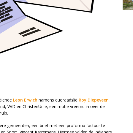
 diende
Leon Erwich
namens duoraadslid
Roy Diepeveen
nd, VVD en ChristenUnie, een motie vreemd in over de
hulp.
dere gemeenten, een brief met een proforma factuur te
e en Sport, Vincent Karremans. Hiermee wilden de indieners