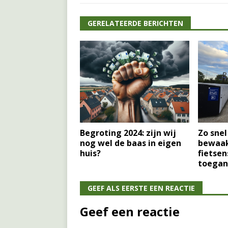
GERELATEERDE BERICHTEN
Begroting 2024: zijn wij
Zo snel
nog wel de baas in eigen
bewaa
huis?
fietsen
toegan
GEEF ALS EERSTE EEN REACTIE
Geef een reactie