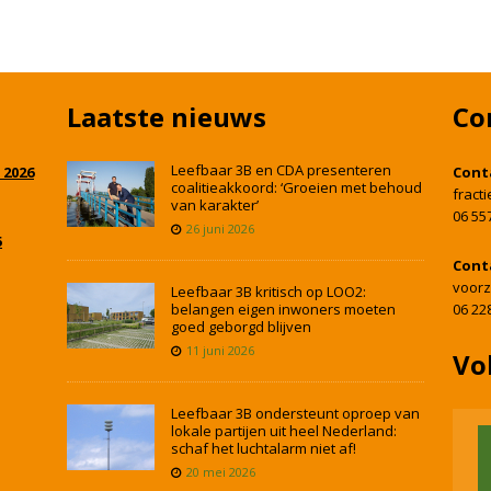
Laatste nieuws
Co
Leefbaar 3B en CDA presenteren
 2026
Cont
coalitieakkoord: ‘Groeien met behoud
fract
van karakter’
06 55
26 juni 2026
5
Cont
voorz
Leefbaar 3B kritisch op LOO2:
belangen eigen inwoners moeten
06 22
goed geborgd blijven
11 juni 2026
Vo
Leefbaar 3B ondersteunt oproep van
lokale partijen uit heel Nederland:
schaf het luchtalarm niet af!
20 mei 2026