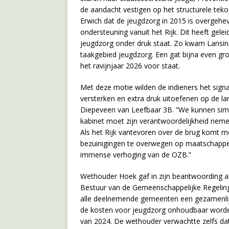
de aandacht vestigen op het structurele teko
Erwich dat de jeugdzorg in 2015 is overgehe
ondersteuning vanuit het Rijk. Dit heeft gel
jeugdzorg onder druk staat. Zo kwam Lansinge
taakgebied jeugdzorg. Een gat bijna even gr
het ravijnjaar 2026 voor staat.
Met deze motie wilden de indieners het sig
versterken en extra druk uitoefenen op de lan
Diepeveen van Leefbaar 3B. “We kunnen simp
kabinet moet zijn verantwoordelijkheid nemen
Als het Rijk vantevoren over de brug komt 
bezuinigingen te overwegen op maatschappel
immense verhoging van de OZB.”
Wethouder Hoek gaf in zijn beantwoording a
Bestuur van de Gemeenschappelijke Regelin
alle deelnemende gemeenten een gezamenlijke
de kosten voor jeugdzorg onhoudbaar worde
van 2024. De wethouder verwachtte zelfs da