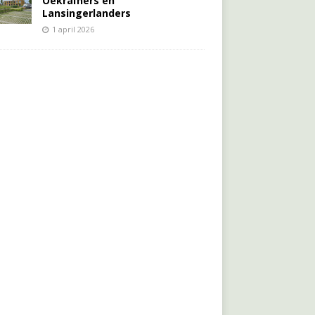
Oekraïners én
Lansingerlanders
1 april 2026