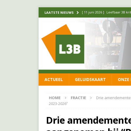
[ 11 juni 2026 ]
Leefbaar 3B kr
LAATSTE NIEUWS
FRACTIE
[ 20 mei 2026 ]
Leefbaar 3B ond
luchtalarm niet af!
FRACTIE
[ 14 mei 2026 ]
Update over de
FRACTIE
[ 1 april 2026 ]
Ontwikkelingen
ACTUEEL
GELUIDSKAART
ONZE 
[ 26 juni 2026 ]
Leefbaar 3B en
FRACTIE
HOME
FRACTIE
Drie amendementen
2023-2026”
Drie amendemente