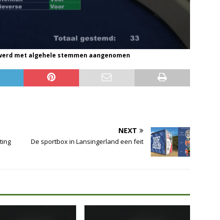
n werd met algehele stemmen aangenomen
NEXT
ting
De sportbox in Lansingerland een feit