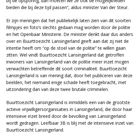
bij de opsporing; dan moeten we ze ook de mogelijkheden
bieden die bij deze tijd passen”, aldus minister Van der Steur.
Er zijn meningen dat het publiekelijk laten zien van dit soorten
filmpjes en foto’s slechts gedaan mag worden door de politie
en het Openbaar Ministerie. De minister denkt daar dus anders
over en Buurttoezicht Lansingerland geeft aan dat zij niet de
intentie heeft om “op de stoel van de politie” te willen gaan
zitten. Wel vindt Buurttoezicht Lansingerland dat getroffen
inwoners van Lansingerland van de politie meer inzet mogen
verwachten betreffende dit soort criminaliteit. Buurttoezicht
Lansingerland is van mening dat, door het publiceren van deze
beelden, het niemand enige schade heeft toegebracht, met
uitzondering dan van deze twee brutale criminelen.
Buurttoezicht Lansingerland is inmiddels een van de grootste
actieve vrijwilligersorganisaties in Lansingerland, die door haar
intensieve inzet breed door de bevolking van Lansingerland
wordt gedragen. Leefbaar 3B is blij met de intensieve inzet van
Buurttoezicht Lansingerland.