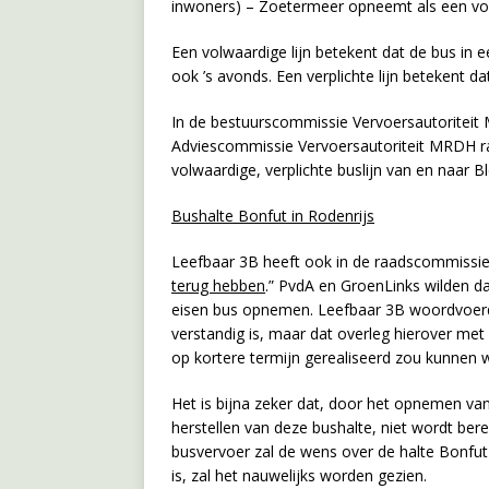
inwoners) – Zoetermeer opneemt als een volwa
Een volwaardige lijn betekent dat de bus in 
ook ’s avonds. Een verplichte lijn betekent d
In de bestuurscommissie Vervoersautoriteit
Adviescommissie Vervoersautoriteit MRDH raa
volwaardige, verplichte buslijn van en naar B
Bushalte Bonfut in Rodenrijs
Leefbaar 3B heeft ook in de raadscommissie
terug hebben
.” PvdA en GroenLinks wilden d
eisen bus opnemen. Leefbaar 3B woordvoerde
verstandig is, maar dat overleg hierover me
op kortere termijn gerealiseerd zou kunnen 
Het is bijna zeker dat, door het opnemen van
herstellen van deze bushalte, niet wordt berei
busvervoer zal de wens over de halte Bonfut
is, zal het nauwelijks worden gezien.