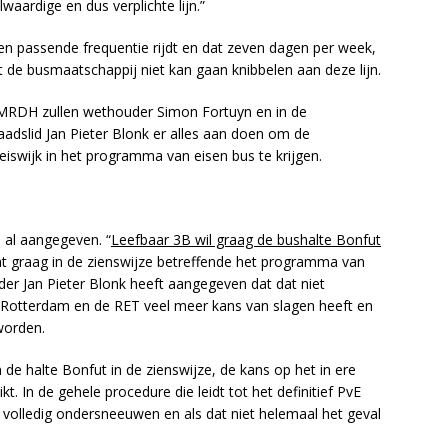
ardige en dus verplichte lijn.”
een passende frequentie rijdt en dat zeven dagen per week,
at de busmaatschappij niet kan gaan knibbelen aan deze lijn.
 MRDH zullen wethouder Simon Fortuyn en in de
dslid Jan Pieter Blonk er alles aan doen om de
leiswijk in het programma van eisen bus te krijgen.
 al aangegeven. “
Leefbaar 3B wil graag de bushalte Bonfut
at graag in de zienswijze betreffende het programma van
r Jan Pieter Blonk heeft aangegeven dat dat niet
t Rotterdam en de RET veel meer kans van slagen heeft en
worden.
 de halte Bonfut in de zienswijze, de kans op het in ere
kt. In de gehele procedure die leidt tot het definitief PvE
 volledig ondersneeuwen en als dat niet helemaal het geval