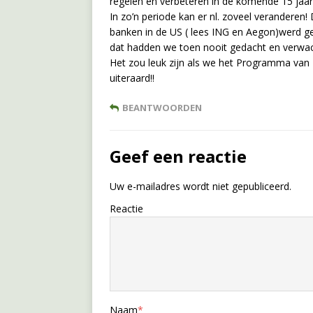
regelen en verbeteren in de komende 15 jaar
In zo’n periode kan er nl. zoveel veranderen
banken in de US ( lees ING en Aegon)werd ge
dat hadden we toen nooit gedacht en verwac
Het zou leuk zijn als we het Programma van Ei
uiteraard!!
BEANTWOORDEN
Geef een reactie
Uw e-mailadres wordt niet gepubliceerd.
Reactie
Naam
*