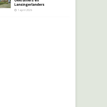
Oekraïners én
Lansingerlanders
1 april 2026