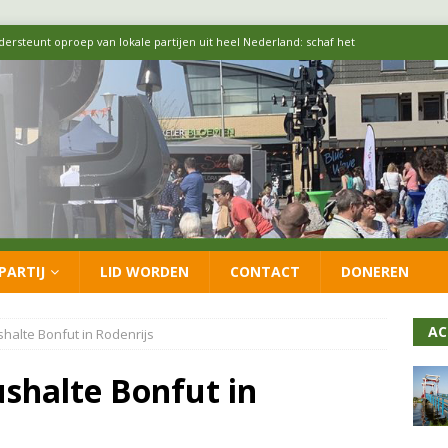
 formatie: vacature voor onafhankelijke wethouder Sociaal Domein
 flexwoningen Oekraïners én Lansingerlanders
FRACTIE
 CDA presenteren coalitieakkoord: ‘Groeien met behoud van karakter’
itisch op LOO2: belangen eigen inwoners moeten goed geborgd blijven
PARTIJ
LID WORDEN
CONTACT
DONEREN
ersteunt oproep van lokale partijen uit heel Nederland: schaf het
AC
shalte Bonfut in Rodenrijs
ushalte Bonfut in