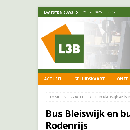
[ 14 mei 2026 ]
Update over de
LAATSTE NIEUWS
FRACTIE
[ 1 april 2026 ]
Ontwikkelingen
[ 26 juni 2026 ]
Leefbaar 3B en
FRACTIE
[ 11 juni 2026 ]
Leefbaar 3B kr
FRACTIE
ACTUEEL
GELUIDSKAART
ONZE 
[ 20 mei 2026 ]
Leefbaar 3B ond
luchtalarm niet af!
FRACTIE
HOME
FRACTIE
Bus Bleiswijk en bu
Bus Bleiswijk en b
Rodenrijs