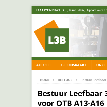
[ 14 mei 2026 ]
Update over de
LAATSTE NIEUWS
FRACTIE
[ 1 april 2026 ]
Ontwikkelingen
[ 26 juni 2026 ]
Leefbaar 3B en
FRACTIE
[ 11 juni 2026 ]
Leefbaar 3B kr
FRACTIE
ACTUEEL
GELUIDSKAART
ONZE 
[ 20 mei 2026 ]
Leefbaar 3B ond
luchtalarm niet af!
FRACTIE
HOME
BESTUUR
Bestuur Leefbaar 
Bestuur Leefbaar 3
voor OTB A13-A16