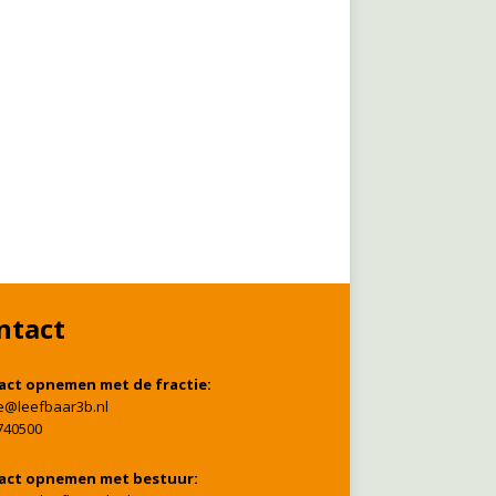
ntact
act opnemen met de fractie:
ie@leefbaar3b.nl
740500
act opnemen met bestuur: