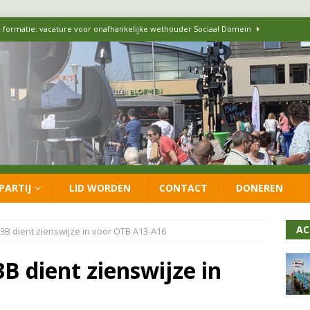
 formatie: vacature voor onafhankelijke wethouder Sociaal Domein
 flexwoningen Oekraïners én Lansingerlanders
FRACTIE
 CDA presenteren coalitieakkoord: ‘Groeien met behoud van karakter’
itisch op LOO2: belangen eigen inwoners moeten goed geborgd blijven
PARTIJ
LID WORDEN
CONTACT
DONEREN
ersteunt oproep van lokale partijen uit heel Nederland: schaf het
AC
3B dient zienswijze in voor OTB A13-A16
B dient zienswijze in