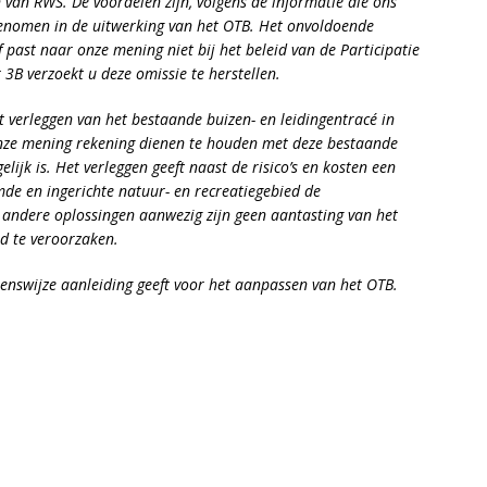
van RWS. De voordelen zijn, volgens de informatie die ons
genomen in de uitwerking van het OTB. Het onvoldoende
past naar onze mening niet bij het beleid van de Participatie
3B verzoekt u deze omissie te herstellen.
t verleggen van het bestaande buizen- en leidingentracé in
onze mening rekening dienen te houden met deze bestaande
lijk is. Het verleggen geeft naast de risico’s en kosten een
de en ingerichte natuur- en recreatiegebied de
andere oplossingen aanwezig zijn geen aantasting van het
d te veroorzaken.
enswijze aanleiding geeft voor het aanpassen van het OTB.