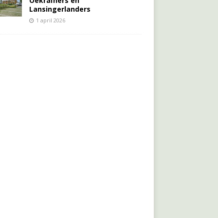
Oekraïners én
Lansingerlanders
1 april 2026