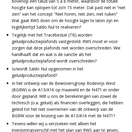
bovenop een talud van 5 à 6 meter, waardoor de totale
hoogte kan oplopen tot zo’n 15 meter. Dat past niet in “niet
zien” van het concept “Niet horen, niet zien, niet ruiken”
Wat gaat RWS doen om de hoogte lager te laten zijn en
tegelijkertijd Saldo Nul te realiseren?
Tegelijk met het Tracébesluit (TB) worden
geluidproductieplafonds vastgesteld. RWS moet er voor
zorgen dat deze plafonds niet worden overschreden. Wie
handhaaft dat en wat is de sanctie als het
geluidproductieplafond wordt overschreden?
Is/wordt Saldo Nul opgenomen in het
geluidproductieplafond?
In het ontwerp van de Bewonersgroep Rodenrijs West
(BGRW) is de A13/A16 op maaiveld en de N471 er onder
door gepland. Wilt u ons de berekeningen van zowel de
technisch (o.a. geluid) als financiën overleggen, die hebben
geleid tot het niet overnemen van dit ontwerp van de
BGRW voor de kruising van de A13/A16 met de N471?
Tevens willen wij u verzoeken niet alleen het
investeringsverschil met het plan van RWS aan te geven,