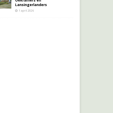
Oekraïners én
Lansingerlanders
1 april 2026