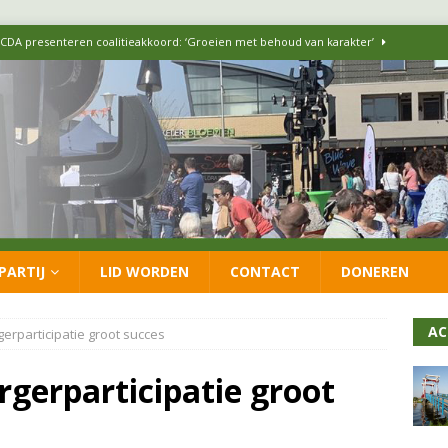
 CDA presenteren coalitieakkoord: ‘Groeien met behoud van karakter’
itisch op LOO2: belangen eigen inwoners moeten goed geborgd blijven
ersteunt oproep van lokale partijen uit heel Nederland: schaf het
 formatie: vacature voor onafhankelijke wethouder Sociaal Domein
PARTIJ
LID WORDEN
CONTACT
DONEREN
 flexwoningen Oekraïners én Lansingerlanders
FRACTIE
AC
gerparticipatie groot succes
rgerparticipatie groot