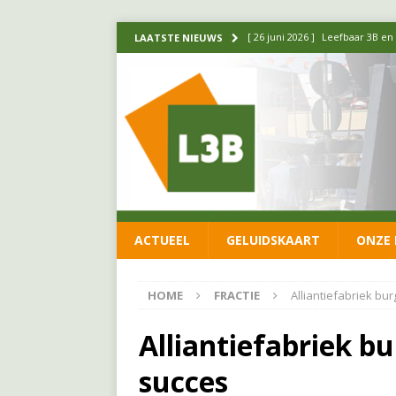
[ 26 juni 2026 ]
Leefbaar 3B en
LAATSTE NIEUWS
FRACTIE
[ 11 juni 2026 ]
Leefbaar 3B kr
FRACTIE
[ 20 mei 2026 ]
Leefbaar 3B ond
luchtalarm niet af!
FRACTIE
[ 14 mei 2026 ]
Update over de
ACTUEEL
GELUIDSKAART
ONZE 
FRACTIE
[ 1 april 2026 ]
Ontwikkelingen
HOME
FRACTIE
Alliantiefabriek bur
Alliantiefabriek bu
succes