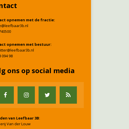
ntact
act opnemen met de fractie:
ie@leefbaar3b.nl
740500
act opnemen met bestuur:
itter@leefbaar3b.nl
8 094 98
lg ons op social media
nden van Leefbaar 3B
:
erij Van der Louw