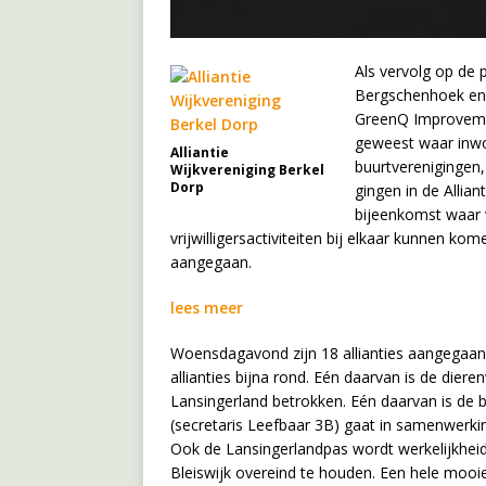
Als vervolg op de 
Bergschenhoek en B
GreenQ Improvemen
geweest waar inwon
Alliantie
buurtverenigingen,
Wijkvereniging Berkel
Dorp
gingen in de Allian
bijeenkomst waar 
vrijwilligersactiviteiten bij elkaar kunnen k
aangegaan.
lees meer
Woensdagavond zijn 18 allianties aangegaan
allianties bijna rond. Eén daarvan is de diere
Lansingerland betrokken. Eén daarvan is de b
(secretaris Leefbaar 3B) gaat in samenwerki
Ook de Lansingerlandpas wordt werkelijkheid
Bleiswijk overeind te houden. Een hele mooie 