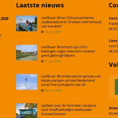
Laatste nieuws
Co
Leefbaar 3B en CDA presenteren
 2026
Cont
coalitieakkoord: ‘Groeien met behoud
fract
van karakter’
06 55
26 juni 2026
5
Cont
voorz
Leefbaar 3B kritisch op LOO2:
belangen eigen inwoners moeten
06 22
goed geborgd blijven
11 juni 2026
Vo
Leefbaar 3B ondersteunt oproep van
lokale partijen uit heel Nederland:
schaf het luchtalarm niet af!
20 mei 2026
Update over de formatie: vacature
Vrie
voor onafhankelijke wethouder
Drukk
Sociaal Domein