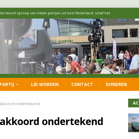
ersteunt oproep van lokale partijen uit heel Nederland: schaf het
 formatie: vacature voor onafhankelijke wethouder Sociaal Domein
 flexwoningen Oekraïners én Lansingerlanders
FRACTIE
 CDA presenteren coalitieakkoord: ‘Groeien met behoud van karakter’
PARTIJ
LID WORDEN
CONTACT
DONEREN
itisch op LOO2: belangen eigen inwoners moeten goed geborgd blijven
AC
akkoord ondertekend
eakkoord ondertekend