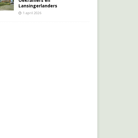
Oekraïners én
Lansingerlanders
1 april 2026