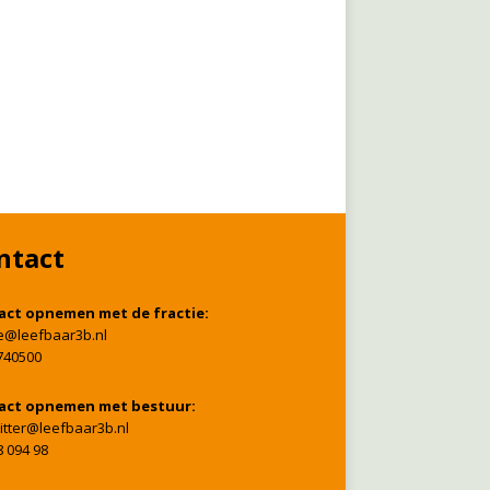
ntact
act opnemen met de fractie:
ie@leefbaar3b.nl
740500
act opnemen met bestuur:
itter@leefbaar3b.nl
8 094 98