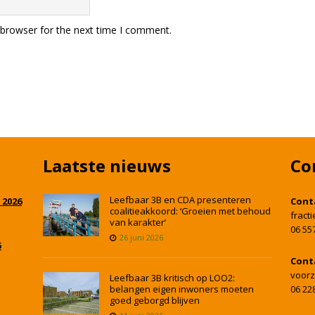
 browser for the next time I comment.
Laatste nieuws
Co
Leefbaar 3B en CDA presenteren
 2026
Cont
coalitieakkoord: ‘Groeien met behoud
fract
van karakter’
06 55
26 juni 2026
5
Cont
voorz
Leefbaar 3B kritisch op LOO2:
belangen eigen inwoners moeten
06 22
goed geborgd blijven