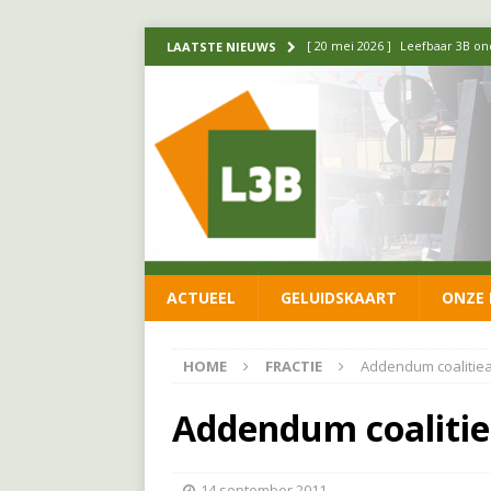
[ 20 mei 2026 ]
Leefbaar 3B ond
LAATSTE NIEUWS
luchtalarm niet af!
FRACTIE
[ 14 mei 2026 ]
Update over de
FRACTIE
[ 1 april 2026 ]
Ontwikkelingen
[ 26 juni 2026 ]
Leefbaar 3B en
FRACTIE
ACTUEEL
GELUIDSKAART
ONZE 
[ 11 juni 2026 ]
Leefbaar 3B kr
FRACTIE
HOME
FRACTIE
Addendum coalitie
Addendum coaliti
14 september 2011