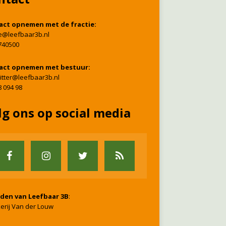
act opnemen met de fractie:
ie@leefbaar3b.nl
740500
act opnemen met bestuur:
itter@leefbaar3b.nl
8 094 98
lg ons op social media
nden van Leefbaar 3B
:
erij Van der Louw