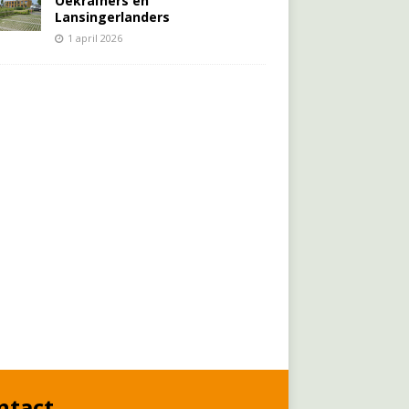
Oekraïners én
Lansingerlanders
1 april 2026
ntact