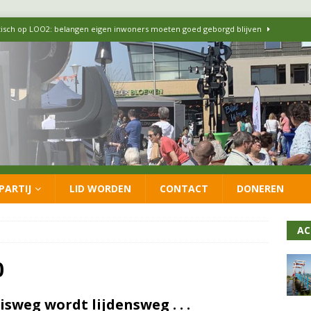
itisch op LOO2: belangen eigen inwoners moeten goed geborgd blijven
ersteunt oproep van lokale partijen uit heel Nederland: schaf het
 formatie: vacature voor onafhankelijke wethouder Sociaal Domein
 flexwoningen Oekraïners én Lansingerlanders
FRACTIE
PARTIJ
LID WORDEN
CONTACT
DONEREN
 CDA presenteren coalitieakkoord: ‘Groeien met behoud van karakter’
AC
0
isweg wordt lijdensweg . . .