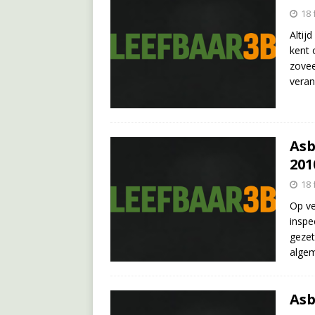
18 
Altij
kent 
zovee
veran
Asb
201
18 
Op ve
inspe
gezet
algem
Asb