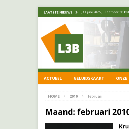
[ 11 juni 2026 ]
Leefbaar 3B kr
LAATSTE NIEUWS
FRACTIE
[ 20 mei 2026 ]
Leefbaar 3B ond
luchtalarm niet af!
FRACTIE
[ 14 mei 2026 ]
Update over de
FRACTIE
[ 1 april 2026 ]
Ontwikkelingen
ACTUEEL
GELUIDSKAART
ONZE 
[ 26 juni 2026 ]
Leefbaar 3B en
FRACTIE
HOME
2010
februari
Maand:
februari 201
Kru