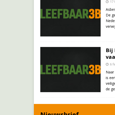
17 
Asbes
De ge
Neder
verwi
Bij
vaa
6 f
Naar 
is ee
veili
de ge
Nieuwsbrief