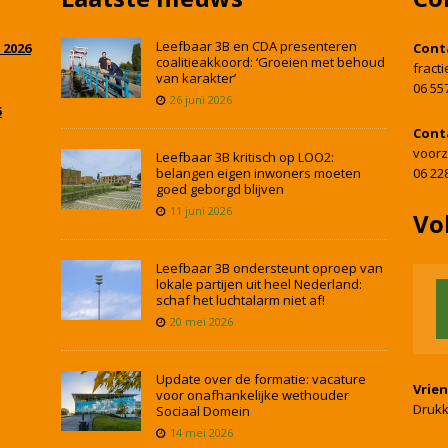
Leefbaar 3B en CDA presenteren
 2026
Cont
coalitieakkoord: ‘Groeien met behoud
fract
van karakter’
06 55
26 juni 2026
5
Cont
voorz
Leefbaar 3B kritisch op LOO2:
belangen eigen inwoners moeten
06 22
goed geborgd blijven
11 juni 2026
Vo
Leefbaar 3B ondersteunt oproep van
lokale partijen uit heel Nederland:
schaf het luchtalarm niet af!
20 mei 2026
Update over de formatie: vacature
Vrie
voor onafhankelijke wethouder
Drukk
Sociaal Domein
14 mei 2026