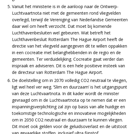
Vanuit het ministerie is in de aanloop naar de Ontwerp-
Luchtvaartnota niet met de gemeenten rond vliegvelden
overlegd, terwijl de Vereniging van Nederlandse Gemeenten
daar wel om heeft verzocht. Dat moet bij komende
Luchthavenbesluiten wel gebeuren. Wat betreft het
Luchthavenbesluit Rotterdam The Hague Airport heeft de
directie van het vliegveld aangegeven dit te willen oppakken
in een cocreatie met belanghebbenden in de regio en de
gemeenten. Ter verduidelijking. Cocreatie gaat verder dan
inspraak en adviseren. Dit is een hele positieve insteek van
de directeur van Rotterdam The Hague Airport.
De doelstelling om in 2070 volledig CO2 neutraal te vliegen,
ligt wel heel ver weg. ‘Slim en duurzaam’ is het uitgangspunt
van deze Luchtvaartnota. In dit kader wordt de minister
gevraagd om in de Luchtvaartnota op te nemen dat er een
inspanningsverplichting zal zijn op basis van alle huidige en
toekomstige technologische en innovatieve mogelijkheden
om in 2050 CO2 neutraal en duurzaam te kunnen vliegen.
Dit moet ook gelden voor de geluidsoverlast en de uitstoot
van gevaarlijke stoffen, inclusief ultra fijnstof.