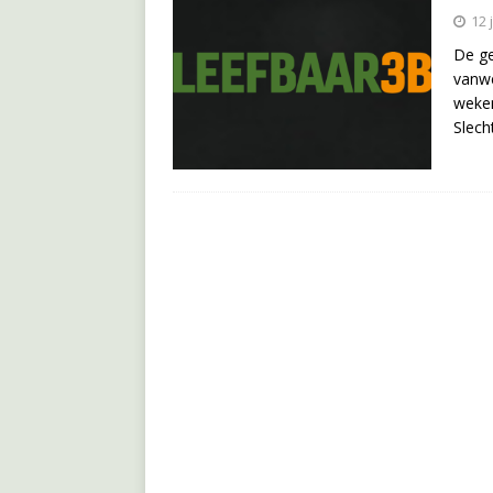
12 
De g
vanwe
weken
Slech