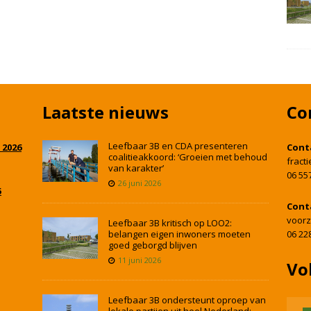
Laatste nieuws
Co
Leefbaar 3B en CDA presenteren
 2026
Cont
coalitieakkoord: ‘Groeien met behoud
fract
van karakter’
06 55
26 juni 2026
5
Cont
voorz
Leefbaar 3B kritisch op LOO2:
belangen eigen inwoners moeten
06 22
goed geborgd blijven
11 juni 2026
Vo
Leefbaar 3B ondersteunt oproep van
lokale partijen uit heel Nederland: