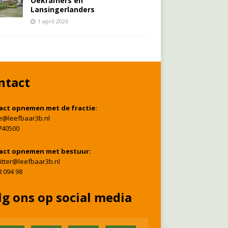
Oekraïners én
Lansingerlanders
1 april 2026
ntact
act opnemen met de fractie:
ie@leefbaar3b.nl
740500
act opnemen met bestuur:
itter@leefbaar3b.nl
8 094 98
lg ons op social media