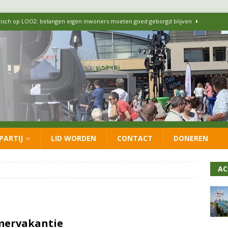
itisch op LOO2: belangen eigen inwoners moeten goed geborgd blijven
ersteunt oproep van lokale partijen uit heel Nederland: schaf het
 formatie: vacature voor onafhankelijke wethouder Sociaal Domein
 flexwoningen Oekraïners én Lansingerlanders
FRACTIE
PARTIJ
LID WORDEN
CONTACT
DONEREN
 CDA presenteren coalitieakkoord: ‘Groeien met behoud van karakter’
AC
mervakantie