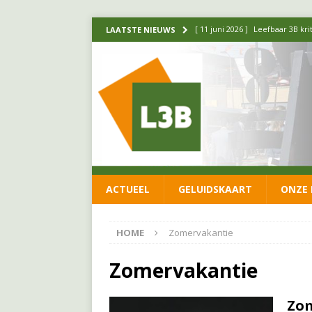
[ 11 juni 2026 ]
Leefbaar 3B kr
LAATSTE NIEUWS
FRACTIE
[ 20 mei 2026 ]
Leefbaar 3B ond
luchtalarm niet af!
FRACTIE
[ 14 mei 2026 ]
Update over de
FRACTIE
[ 1 april 2026 ]
Ontwikkelingen
ACTUEEL
GELUIDSKAART
ONZE 
[ 26 juni 2026 ]
Leefbaar 3B en
FRACTIE
HOME
Zomervakantie
Zomervakantie
Zo