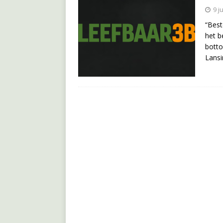
9 j
“Best
het b
botto
Lansi