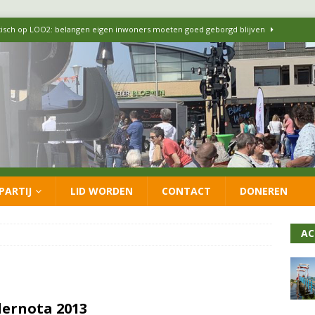
itisch op LOO2: belangen eigen inwoners moeten goed geborgd blijven
ersteunt oproep van lokale partijen uit heel Nederland: schaf het
 formatie: vacature voor onafhankelijke wethouder Sociaal Domein
 flexwoningen Oekraïners én Lansingerlanders
FRACTIE
PARTIJ
LID WORDEN
CONTACT
DONEREN
 CDA presenteren coalitieakkoord: ‘Groeien met behoud van karakter’
AC
ernota 2013