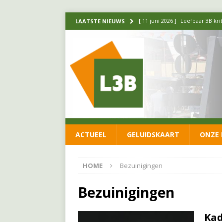
[ 11 juni 2026 ]
Leefbaar 3B kr
LAATSTE NIEUWS
FRACTIE
[ 20 mei 2026 ]
Leefbaar 3B ond
luchtalarm niet af!
FRACTIE
[ 14 mei 2026 ]
Update over de
FRACTIE
[ 1 april 2026 ]
Ontwikkelingen
ACTUEEL
GELUIDSKAART
ONZE 
[ 26 juni 2026 ]
Leefbaar 3B en
FRACTIE
HOME
Bezuinigingen
Bezuinigingen
Kad