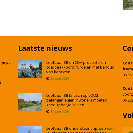
Laatste nieuws
Co
Leefbaar 3B en CDA presenteren
 2026
Cont
coalitieakkoord: ‘Groeien met behoud
fract
van karakter’
06 55
26 juni 2026
5
Cont
voorz
Leefbaar 3B kritisch op LOO2:
belangen eigen inwoners moeten
06 22
goed geborgd blijven
11 juni 2026
Vo
Leefbaar 3B ondersteunt oproep van
lokale partijen uit heel Nederland: