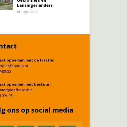
Oekraïners én
Lansingerlanders
1 april 2026
ntact
act opnemen met de fractie:
ie@leefbaar3b.nl
740500
act opnemen met bestuur:
itter@leefbaar3b.nl
8 094 98
lg ons op social media