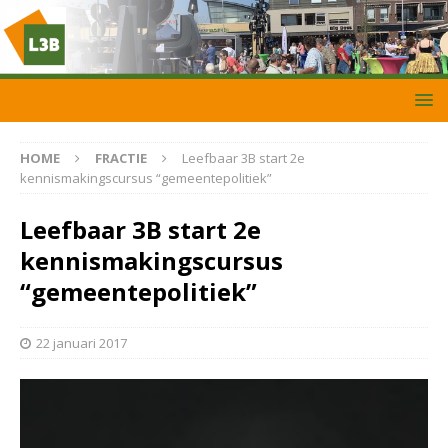
HOME
FRACTIE
Leefbaar 3B start 2e
kennismakingscursus “gemeentepolitiek”
Leefbaar 3B start 2e
kennismakingscursus
“gemeentepolitiek”
22 januari 2017