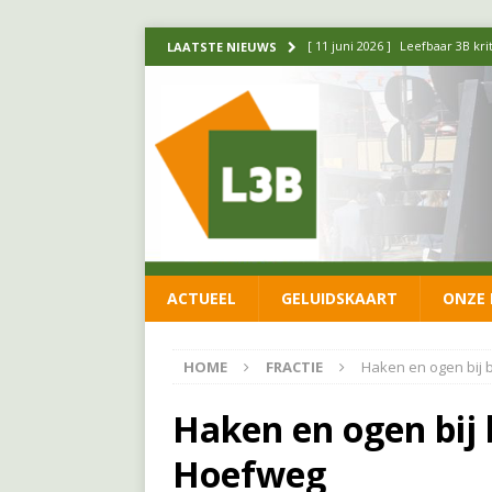
[ 11 juni 2026 ]
Leefbaar 3B kr
LAATSTE NIEUWS
FRACTIE
[ 20 mei 2026 ]
Leefbaar 3B ond
luchtalarm niet af!
FRACTIE
[ 14 mei 2026 ]
Update over de
FRACTIE
[ 1 april 2026 ]
Ontwikkelingen
ACTUEEL
GELUIDSKAART
ONZE 
[ 26 juni 2026 ]
Leefbaar 3B en
FRACTIE
HOME
FRACTIE
Haken en ogen bij
Haken en ogen bij
Hoefweg