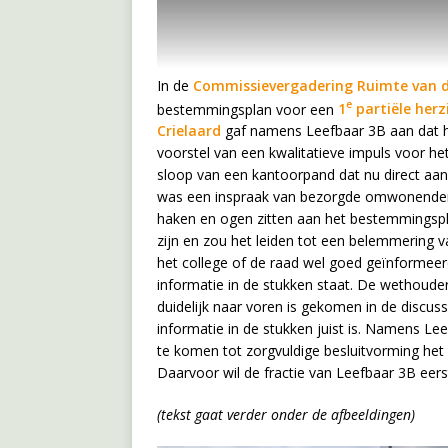
In de
Commissievergadering Ruimte van d
e
bestemmingsplan voor een
1
partiële her
Crielaard
gaf namens Leefbaar 3B aan dat h
voorstel van een kwalitatieve impuls voor he
sloop van een kantoorpand dat nu direct aan
was een inspraak van bezorgde omwonenden 
haken en ogen zitten aan het bestemmingspl
zijn en zou het leiden tot een belemmering 
het college of de raad wel goed geïnformeerd
informatie in de stukken staat. De wethouder
duidelijk naar voren is gekomen in de discu
informatie in de stukken juist is. Namens L
te komen tot zorgvuldige besluitvorming he
Daarvoor wil de fractie van Leefbaar 3B e
(tekst gaat verder onder de afbeeldingen)