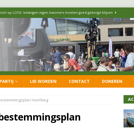
itisch op LOO2: belangen eigen inwoners moeten goed geborgd blijven
ersteunt oproep van lokale partijen uit heel Nederland: schaf het
 formatie: vacature voor onafhankelijke wethouder Sociaal Domein
 flexwoningen Oekraïners én Lansingerlanders
FRACTIE
PARTIJ
LID WORDEN
CONTACT
DONEREN
 CDA presenteren coalitieakkoord: ‘Groeien met behoud van karakter’
AC
 bestemmingsplan Hoefweg
 bestemmingsplan