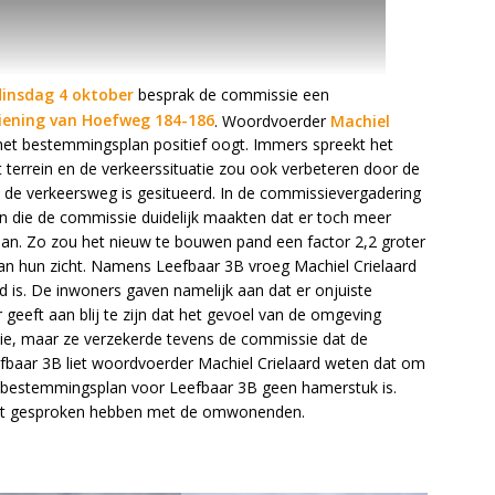
insdag 4 oktober
besprak de commissie een
ziening van Hoefweg 184-186
. Woordvoerder
Machiel
et bestemmingsplan positief oogt. Immers spreekt het
t terrein en de verkeerssituatie zou ook verbeteren door de
 de verkeersweg is gesitueerd. In de commissievergadering
die de commissie duidelijk maakten dat er toch meer
an. Zo zou het nieuw te bouwen pand een factor 2,2 groter
van hun zicht. Namens Leefbaar 3B vroeg Machiel Crielaard
 is. De inwoners gaven namelijk aan dat er onjuiste
 geeft aan blij te zijn dat het gevoel van de omgeving
ssie, maar ze verzekerde tevens de commissie dat de
eefbaar 3B liet woordvoerder Machiel Crielaard weten dat om
t bestemmingsplan voor Leefbaar 3B geen hamerstuk is.
erst gesproken hebben met de omwonenden.