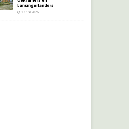
Oekraïners én
Lansingerlanders
1 april 2026