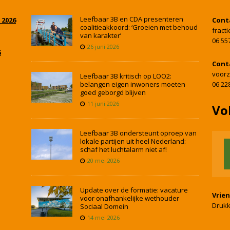
Leefbaar 3B en CDA presenteren
 2026
Cont
coalitieakkoord: ‘Groeien met behoud
fract
van karakter’
06 55
26 juni 2026
5
Cont
voorz
Leefbaar 3B kritisch op LOO2:
belangen eigen inwoners moeten
06 22
goed geborgd blijven
11 juni 2026
Vo
Leefbaar 3B ondersteunt oproep van
lokale partijen uit heel Nederland:
schaf het luchtalarm niet af!
20 mei 2026
Update over de formatie: vacature
Vrie
voor onafhankelijke wethouder
Drukk
Sociaal Domein
14 mei 2026