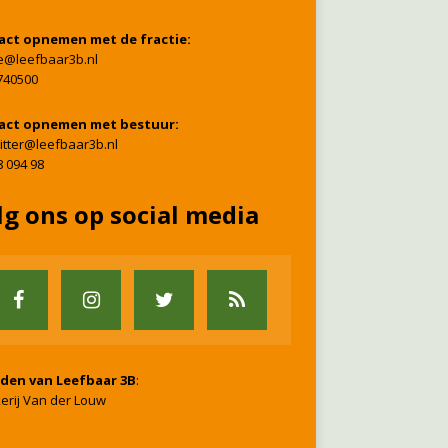
act opnemen met de fractie:
ie@leefbaar3b.nl
740500
act opnemen met bestuur:
itter@leefbaar3b.nl
8 094 98
lg ons op social media
nden van Leefbaar 3B
:
erij Van der Louw