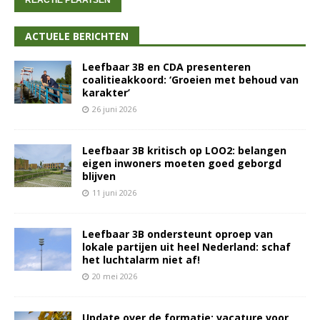
ACTUELE BERICHTEN
Leefbaar 3B en CDA presenteren
coalitieakkoord: ‘Groeien met behoud van
karakter’
26 juni 2026
Leefbaar 3B kritisch op LOO2: belangen
eigen inwoners moeten goed geborgd
blijven
11 juni 2026
Leefbaar 3B ondersteunt oproep van
lokale partijen uit heel Nederland: schaf
het luchtalarm niet af!
20 mei 2026
Update over de formatie: vacature voor