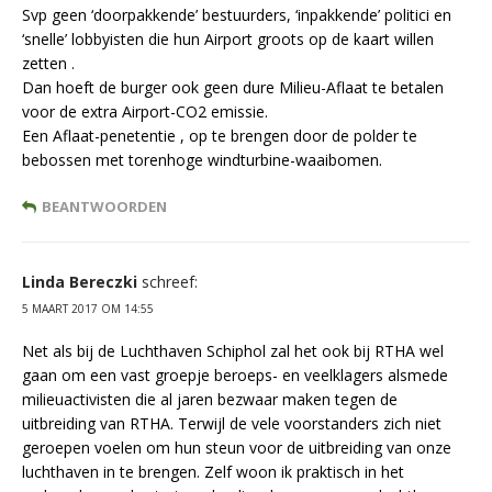
Svp geen ‘doorpakkende’ bestuurders, ‘inpakkende’ politici en
‘snelle’ lobbyisten die hun Airport groots op de kaart willen
zetten .
Dan hoeft de burger ook geen dure Milieu-Aflaat te betalen
voor de extra Airport-CO2 emissie.
Een Aflaat-penetentie , op te brengen door de polder te
bebossen met torenhoge windturbine-waaibomen.
BEANTWOORDEN
Linda Bereczki
schreef:
5 MAART 2017 OM 14:55
Net als bij de Luchthaven Schiphol zal het ook bij RTHA wel
gaan om een vast groepje beroeps- en veelklagers alsmede
milieuactivisten die al jaren bezwaar maken tegen de
uitbreiding van RTHA. Terwijl de vele voorstanders zich niet
geroepen voelen om hun steun voor de uitbreiding van onze
luchthaven in te brengen. Zelf woon ik praktisch in het