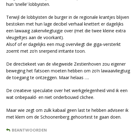
hun ‘snelle’ lobbyisten.
Terwijl de lobbyisten de burger in de regionale krantjes blijven
bestoken met hun lage decibel verhaal knettert er dagelijks
een lawaaig zakenvliegtuigje over (met die twee kleine extra
vleugeltjes aan de voorkant).
Alsof of er dagelijks een mug overvliegt die giga-versterkt
zoemt met zo’n snerpend irritante toon.
De directiekeet van de vliegweide Zestienhoven zou eigener
beweging het fatsoen moeten hebben om zo’n lawaaivliegtuig
de toegang te ontzeggen. Maar helaas ….
De creatieve speculatie over het werkgelegenheid vind ik een
wat onbepaald- en niet onderbouwd clichee.
Maar wie zegt om zulk kabaal geen last te hebben adviseer ik
met klem om de Schoonenberg gehoortest te gaan doen.
BEANTWOORDEN