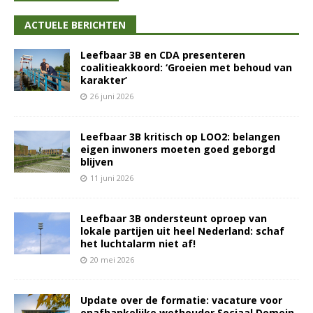
ACTUELE BERICHTEN
Leefbaar 3B en CDA presenteren
coalitieakkoord: ‘Groeien met behoud van
karakter’
26 juni 2026
Leefbaar 3B kritisch op LOO2: belangen
eigen inwoners moeten goed geborgd
blijven
11 juni 2026
Leefbaar 3B ondersteunt oproep van
lokale partijen uit heel Nederland: schaf
het luchtalarm niet af!
20 mei 2026
Update over de formatie: vacature voor
onafhankelijke wethouder Sociaal Domein