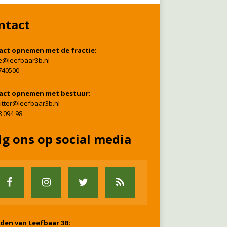
ntact
act opnemen met de fractie:
ie@leefbaar3b.nl
740500
act opnemen met bestuur:
itter@leefbaar3b.nl
8 094 98
lg ons op social media
nden van Leefbaar 3B
: