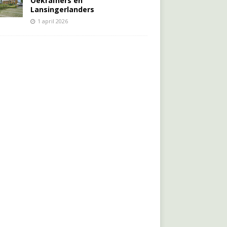
Oekraïners én
Lansingerlanders
1 april 2026