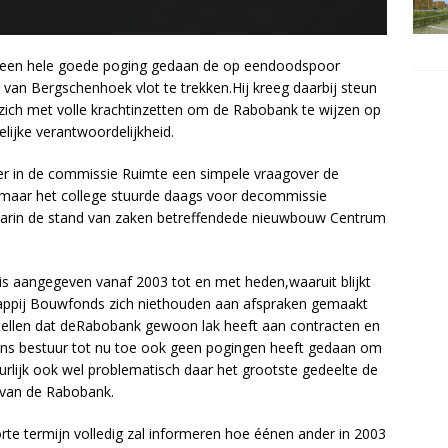
t een hele goede poging gedaan de op eendoodspoor
an Bergschenhoek vlot te trekken.Hij kreeg daarbij steun
t zich met volle krachtinzetten om de Rabobank te wijzen op
ijke verantwoordelijkheid.
r in de commissie Ruimte een simpele vraagover de
maar het college stuurde daags voor decommissie
waarin de stand van zaken betreffendede nieuwbouw Centrum
nis aangegeven vanaf 2003 tot en met heden,waaruit blijkt
ppij Bouwfonds zich niethouden aan afspraken gemaakt
tellen dat deRabobank gewoon lak heeft aan contracten en
ons bestuur tot nu toe ook geen pogingen heeft gedaan om
uurlijk ook wel problematisch daar het grootste gedeelte de
 van de Rabobank.
rte termijn volledig zal informeren hoe éénen ander in 2003