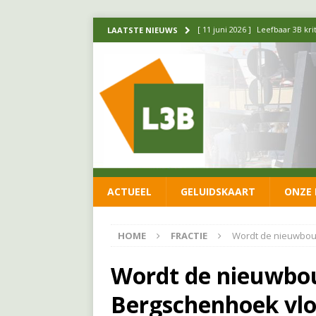
[ 11 juni 2026 ]
Leefbaar 3B kr
LAATSTE NIEUWS
FRACTIE
[ 20 mei 2026 ]
Leefbaar 3B ond
luchtalarm niet af!
FRACTIE
[ 14 mei 2026 ]
Update over de
FRACTIE
[ 1 april 2026 ]
Ontwikkelingen
ACTUEEL
GELUIDSKAART
ONZE 
[ 26 juni 2026 ]
Leefbaar 3B en
FRACTIE
HOME
FRACTIE
Wordt de nieuwbou
Wordt de nieuwb
Bergschenhoek vlo