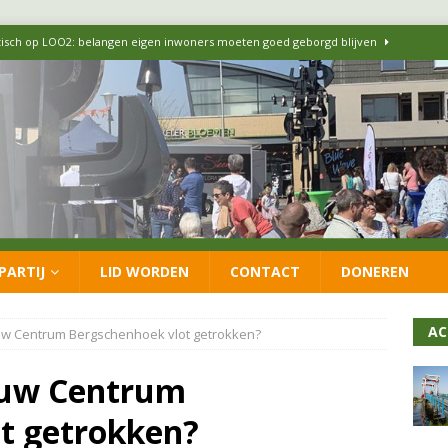
itisch op LOO2: belangen eigen inwoners moeten goed geborgd blijven
ersteunt oproep van lokale partijen uit heel Nederland: schaf het
 formatie: vacature voor onafhankelijke wethouder Sociaal Domein
 flexwoningen Oekraïners én Lansingerlanders
FRACTIE
PARTIJ
LID WORDEN
CONTACT
DONEREN
 CDA presenteren coalitieakkoord: ‘Groeien met behoud van karakter’
AC
w Centrum Bergschenhoek vlot getrokken?
ouw Centrum
t getrokken?