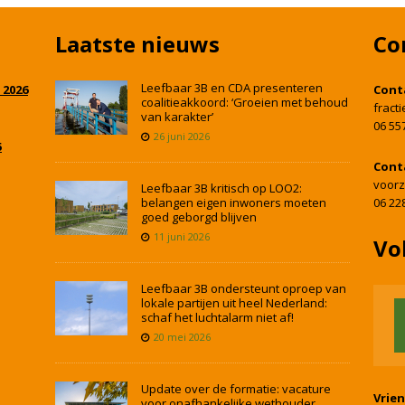
Laatste nieuws
Co
Leefbaar 3B en CDA presenteren
 2026
Cont
coalitieakkoord: ‘Groeien met behoud
fract
van karakter’
06 55
26 juni 2026
5
Cont
voorz
Leefbaar 3B kritisch op LOO2:
belangen eigen inwoners moeten
06 22
goed geborgd blijven
11 juni 2026
Vo
Leefbaar 3B ondersteunt oproep van
lokale partijen uit heel Nederland:
schaf het luchtalarm niet af!
20 mei 2026
Update over de formatie: vacature
Vrie
voor onafhankelijke wethouder