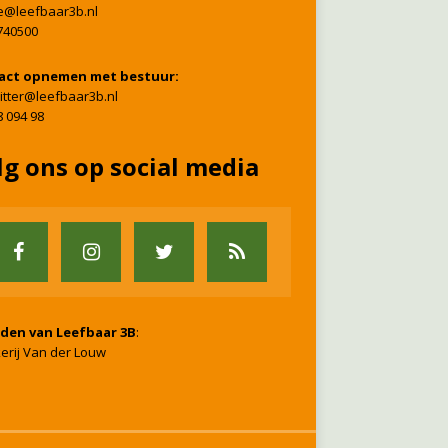
ie@leefbaar3b.nl
740500
act opnemen met bestuur:
itter@leefbaar3b.nl
8 094 98
lg ons op social media
nden van Leefbaar 3B
:
erij Van der Louw