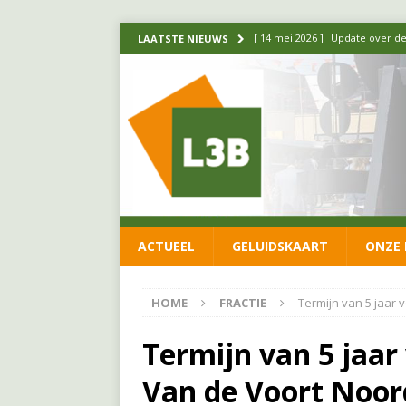
[ 14 mei 2026 ]
Update over de
LAATSTE NIEUWS
FRACTIE
[ 1 april 2026 ]
Ontwikkelingen
[ 26 juni 2026 ]
Leefbaar 3B en
FRACTIE
[ 11 juni 2026 ]
Leefbaar 3B kr
FRACTIE
ACTUEEL
GELUIDSKAART
ONZE 
[ 20 mei 2026 ]
Leefbaar 3B ond
luchtalarm niet af!
FRACTIE
HOME
FRACTIE
Termijn van 5 jaar 
Termijn van 5 jaar
Van de Voort Noor