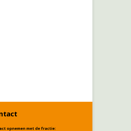
ntact
act opnemen met de fractie: