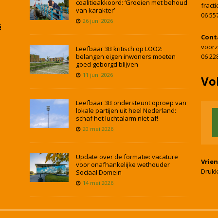
coalitieakkoord: ‘Groeien met behoud
fract
van karakter’
06 55
26 juni 2026
5
Cont
voorz
Leefbaar 3B kritisch op LOO2:
belangen eigen inwoners moeten
06 22
goed geborgd blijven
11 juni 2026
Vo
Leefbaar 3B ondersteunt oproep van
lokale partijen uit heel Nederland:
schaf het luchtalarm niet af!
20 mei 2026
Update over de formatie: vacature
Vrie
voor onafhankelijke wethouder
Drukk
Sociaal Domein
14 mei 2026