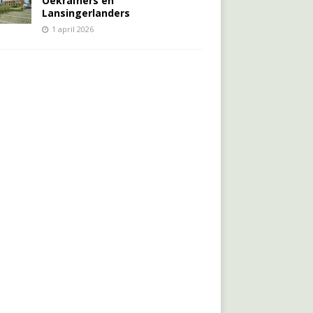
Oekraïners én
Lansingerlanders
1 april 2026