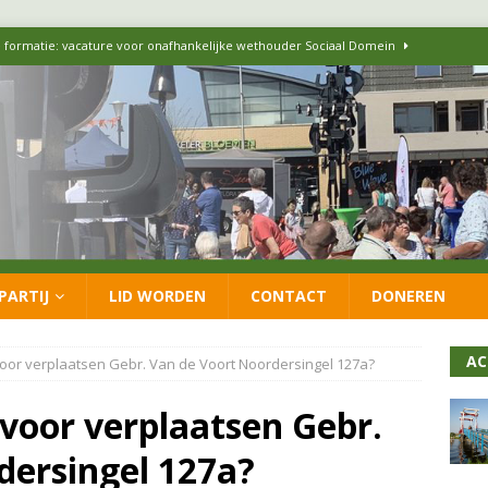
 formatie: vacature voor onafhankelijke wethouder Sociaal Domein
 flexwoningen Oekraïners én Lansingerlanders
FRACTIE
 CDA presenteren coalitieakkoord: ‘Groeien met behoud van karakter’
itisch op LOO2: belangen eigen inwoners moeten goed geborgd blijven
PARTIJ
LID WORDEN
CONTACT
DONEREN
ersteunt oproep van lokale partijen uit heel Nederland: schaf het
AC
voor verplaatsen Gebr. Van de Voort Noordersingel 127a?
 voor verplaatsen Gebr.
dersingel 127a?