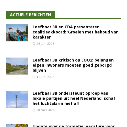
ACTUELE BERICHTEN
Leefbaar 3B en CDA presenteren
coalitieakkoord: ‘Groeien met behoud van
karakter’
26 juni 2026
Leefbaar 3B kritisch op LOO2: belangen
eigen inwoners moeten goed geborgd
blijven
11 juni 2026
Leefbaar 3B ondersteunt oproep van
lokale partijen uit heel Nederland: schaf
het luchtalarm niet af!
20 mei 2026
Update over de formatie: vacature voor