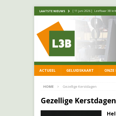
[ 11 juni 2026 ]
Leefbaar 3B kr
LAATSTE NIEUWS
FRACTIE
[ 20 mei 2026 ]
Leefbaar 3B ond
luchtalarm niet af!
FRACTIE
[ 14 mei 2026 ]
Update over de
FRACTIE
[ 1 april 2026 ]
Ontwikkelingen
ACTUEEL
GELUIDSKAART
ONZE 
[ 26 juni 2026 ]
Leefbaar 3B en
FRACTIE
HOME
Gezellige Kerstdagen
Gezellige Kerstdagen
Hel