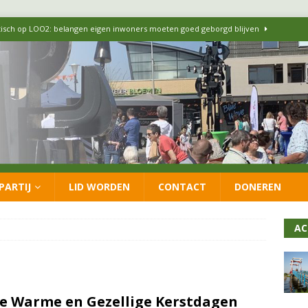
itisch op LOO2: belangen eigen inwoners moeten goed geborgd blijven
ersteunt oproep van lokale partijen uit heel Nederland: schaf het
 formatie: vacature voor onafhankelijke wethouder Sociaal Domein
 flexwoningen Oekraïners én Lansingerlanders
FRACTIE
PARTIJ
LID WORDEN
CONTACT
DONEREN
 CDA presenteren coalitieakkoord: ‘Groeien met behoud van karakter’
AC
e Warme en Gezellige Kerstdagen