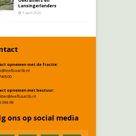
Oekraïners én
Lansingerlanders
1 april 2026
ntact
act opnemen met de fractie:
ie@leefbaar3b.nl
740500
act opnemen met bestuur:
itter@leefbaar3b.nl
8 094 98
lg ons op social media