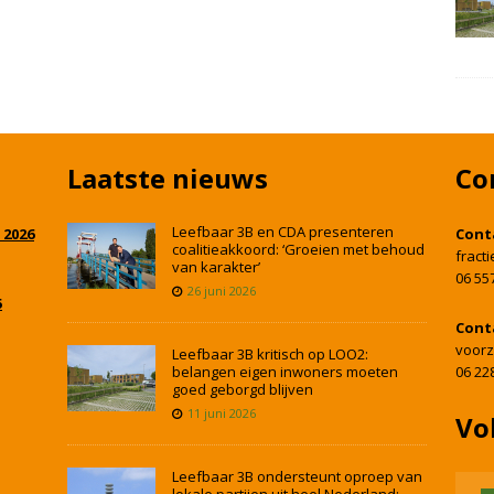
Laatste nieuws
Co
Leefbaar 3B en CDA presenteren
 2026
Cont
coalitieakkoord: ‘Groeien met behoud
fract
van karakter’
06 55
26 juni 2026
5
Cont
voorz
Leefbaar 3B kritisch op LOO2:
belangen eigen inwoners moeten
06 22
goed geborgd blijven
11 juni 2026
Vo
Leefbaar 3B ondersteunt oproep van
lokale partijen uit heel Nederland: