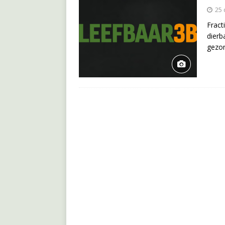
25
Fract
dierb
gezon