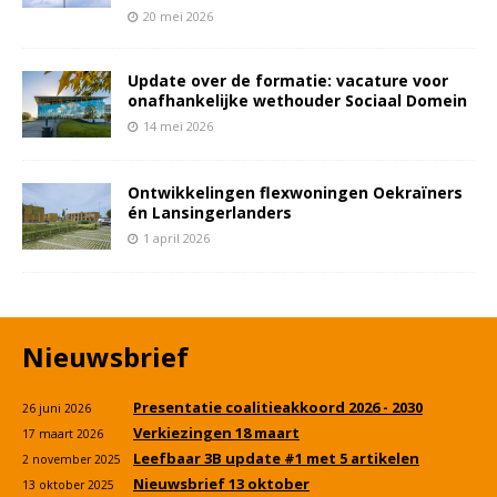
20 mei 2026
Update over de formatie: vacature voor
onafhankelijke wethouder Sociaal Domein
14 mei 2026
Ontwikkelingen flexwoningen Oekraïners
én Lansingerlanders
1 april 2026
Nieuwsbrief
Presentatie coalitieakkoord 2026 - 2030
26 juni 2026
Verkiezingen 18 maart
17 maart 2026
Leefbaar 3B update #1 met 5 artikelen
2 november 2025
Nieuwsbrief 13 oktober
13 oktober 2025