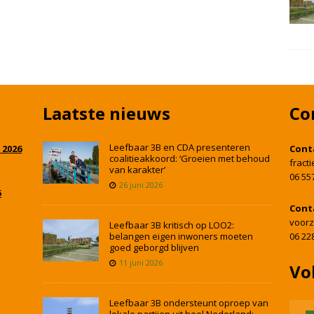
Laatste nieuws
Co
Leefbaar 3B en CDA presenteren
 2026
Cont
coalitieakkoord: ‘Groeien met behoud
fract
van karakter’
06 55
26 juni 2026
5
Cont
voorz
Leefbaar 3B kritisch op LOO2:
belangen eigen inwoners moeten
06 22
goed geborgd blijven
11 juni 2026
Vo
Leefbaar 3B ondersteunt oproep van
lokale partijen uit heel Nederland: