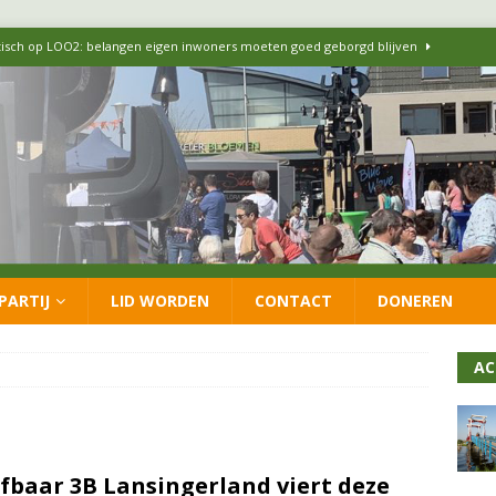
itisch op LOO2: belangen eigen inwoners moeten goed geborgd blijven
ersteunt oproep van lokale partijen uit heel Nederland: schaf het
 formatie: vacature voor onafhankelijke wethouder Sociaal Domein
 flexwoningen Oekraïners én Lansingerlanders
FRACTIE
PARTIJ
LID WORDEN
CONTACT
DONEREN
 CDA presenteren coalitieakkoord: ‘Groeien met behoud van karakter’
AC
fbaar 3B Lansingerland viert deze