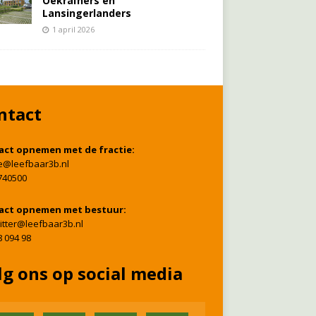
Oekraïners én
Lansingerlanders
1 april 2026
ntact
act opnemen met de fractie:
ie@leefbaar3b.nl
740500
act opnemen met bestuur:
itter@leefbaar3b.nl
8 094 98
lg ons op social media