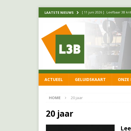
[ 11 juni 2026 ]
Leefbaar 3B kr
LAATSTE NIEUWS
FRACTIE
[ 20 mei 2026 ]
Leefbaar 3B ond
luchtalarm niet af!
FRACTIE
[ 14 mei 2026 ]
Update over de
FRACTIE
[ 1 april 2026 ]
Ontwikkelingen
ACTUEEL
GELUIDSKAART
ONZE 
[ 26 juni 2026 ]
Leefbaar 3B en
FRACTIE
HOME
20 jaar
20 jaar
Lee