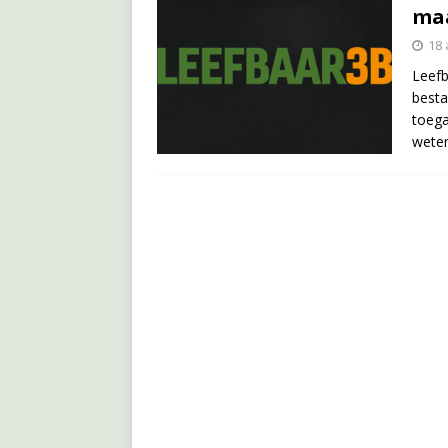
maa
18 
Leefb
besta
toega
weten