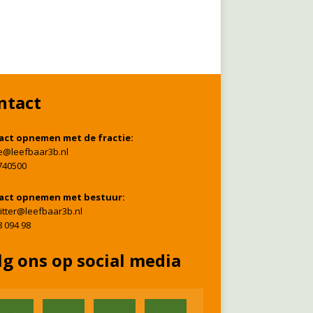
ntact
act opnemen met de fractie:
ie@leefbaar3b.nl
740500
act opnemen met bestuur:
itter@leefbaar3b.nl
8 094 98
lg ons op social media