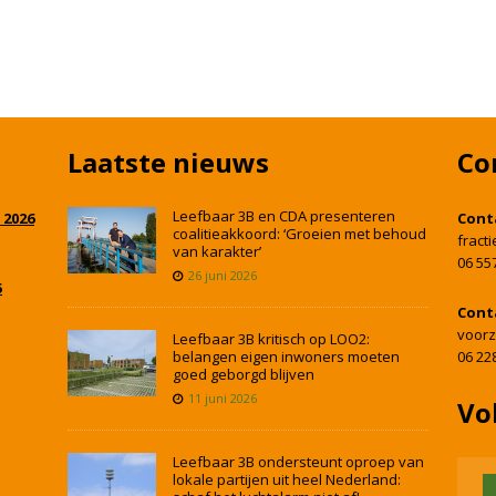
Laatste nieuws
Co
Leefbaar 3B en CDA presenteren
 2026
Cont
coalitieakkoord: ‘Groeien met behoud
fract
van karakter’
06 55
26 juni 2026
5
Cont
voorz
Leefbaar 3B kritisch op LOO2:
belangen eigen inwoners moeten
06 22
goed geborgd blijven
11 juni 2026
Vo
Leefbaar 3B ondersteunt oproep van
lokale partijen uit heel Nederland: