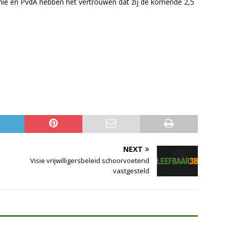
Unie en PvdA hebben het vertrouwen dat zij de komende 2,5
NEXT
Visie vrijwilligersbeleid schoorvoetend
vastgesteld