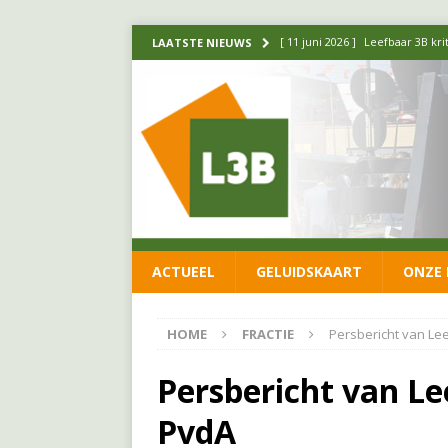
[ 11 juni 2026 ]
Leefbaar 3B kr
LAATSTE NIEUWS
FRACTIE
[ 20 mei 2026 ]
Leefbaar 3B ond
luchtalarm niet af!
FRACTIE
[ 14 mei 2026 ]
Update over de
FRACTIE
[ 1 april 2026 ]
Ontwikkelingen
ACTUEEL
GELUIDSKAART
ONZE 
[ 26 juni 2026 ]
Leefbaar 3B en
FRACTIE
HOME
FRACTIE
Persbericht van Le
Persbericht van Le
PvdA