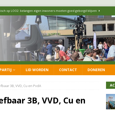
itisch op LOO2: belangen eigen inwoners moeten goed geborgd blijven
ersteunt oproep van lokale partijen uit heel Nederland: schaf het
 formatie: vacature voor onafhankelijke wethouder Sociaal Domein
 flexwoningen Oekraïners én Lansingerlanders
FRACTIE
PARTIJ
LID WORDEN
CONTACT
DONEREN
 CDA presenteren coalitieakkoord: ‘Groeien met behoud van karakter’
AC
efbaar 3B, VVD, Cu en PvdA
efbaar 3B, VVD, Cu en