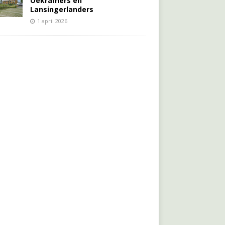
Oekraïners én
Lansingerlanders
1 april 2026