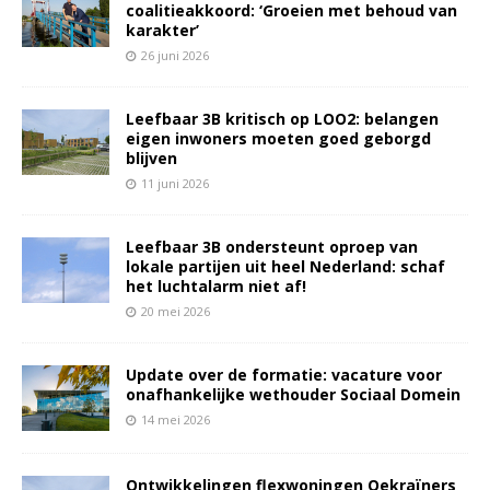
coalitieakkoord: ‘Groeien met behoud van
karakter’
26 juni 2026
Leefbaar 3B kritisch op LOO2: belangen
eigen inwoners moeten goed geborgd
blijven
11 juni 2026
Leefbaar 3B ondersteunt oproep van
lokale partijen uit heel Nederland: schaf
het luchtalarm niet af!
20 mei 2026
Update over de formatie: vacature voor
onafhankelijke wethouder Sociaal Domein
14 mei 2026
Ontwikkelingen flexwoningen Oekraïners