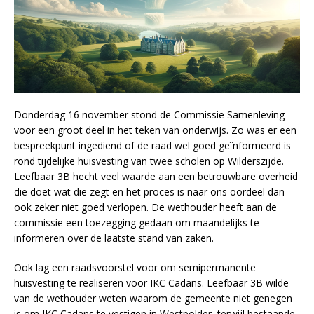
Donderdag 16 november stond de Commissie Samenleving
voor een groot deel in het teken van onderwijs. Zo was er een
bespreekpunt ingediend of de raad wel goed geïnformeerd is
rond tijdelijke huisvesting van twee scholen op Wilderszijde.
Leefbaar 3B hecht veel waarde aan een betrouwbare overheid
die doet wat die zegt en het proces is naar ons oordeel dan
ook zeker niet goed verlopen. De wethouder heeft aan de
commissie een toezegging gedaan om maandelijks te
informeren over de laatste stand van zaken.
Ook lag een raadsvoorstel voor om semipermanente
huisvesting te realiseren voor IKC Cadans. Leefbaar 3B wilde
van de wethouder weten waarom de gemeente niet genegen
is om IKC Cadans te vestigen in Westpolder, terwijl bestaande