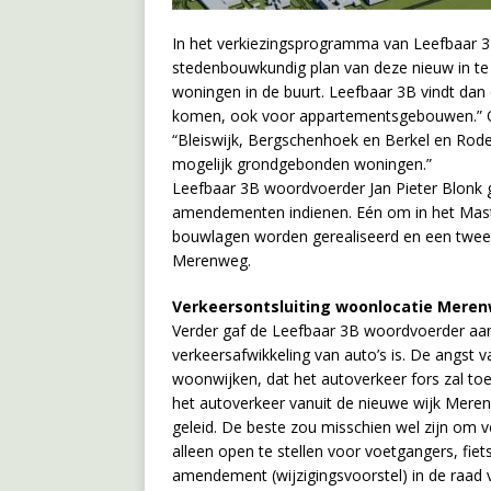
In het verkiezingsprogramma van Leefbaar 3
stedenbouwkundig plan van deze nieuw in te
woningen in de buurt. Leefbaar 3B vindt da
komen, ook voor appartementsgebouwen.” Oo
“Bleiswijk, Bergschenhoek en Berkel en Roden
mogelijk grondgebonden woningen.”
Leefbaar 3B woordvoerder Jan Pieter Blonk 
amendementen indienen. Eén om in het Mast
bouwlagen worden gerealiseerd en een twee
Merenweg.
Verkeersontsluiting woonlocatie Mere
Verder gaf de Leefbaar 3B woordvoerder aan
verkeersafwikkeling van auto’s is. De angst
woonwijken, dat het autoverkeer fors zal toe
het autoverkeer vanuit de nieuwe wijk Mer
geleid. De beste zou misschien wel zijn om
alleen open te stellen voor voetgangers, fi
amendement (wijzigingsvoorstel) in de raad v