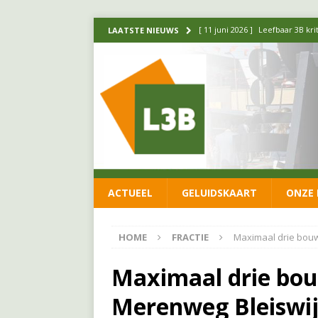
[ 11 juni 2026 ]
Leefbaar 3B kr
LAATSTE NIEUWS
FRACTIE
[ 20 mei 2026 ]
Leefbaar 3B ond
luchtalarm niet af!
FRACTIE
[ 14 mei 2026 ]
Update over de
FRACTIE
[ 1 april 2026 ]
Ontwikkelingen
ACTUEEL
GELUIDSKAART
ONZE 
[ 26 juni 2026 ]
Leefbaar 3B en
FRACTIE
HOME
FRACTIE
Maximaal drie bouw
Maximaal drie bou
Merenweg Bleiswi