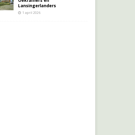
Oekraïners én
Lansingerlanders
1 april 2026