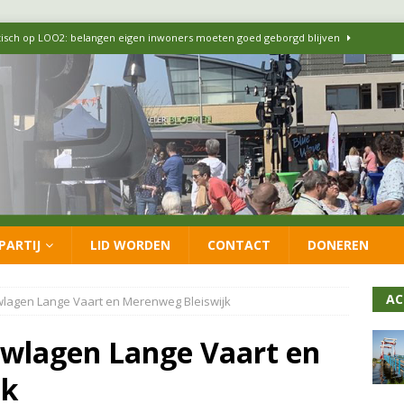
itisch op LOO2: belangen eigen inwoners moeten goed geborgd blijven
ersteunt oproep van lokale partijen uit heel Nederland: schaf het
 formatie: vacature voor onafhankelijke wethouder Sociaal Domein
 flexwoningen Oekraïners én Lansingerlanders
FRACTIE
PARTIJ
LID WORDEN
CONTACT
DONEREN
 CDA presenteren coalitieakkoord: ‘Groeien met behoud van karakter’
AC
lagen Lange Vaart en Merenweg Bleiswijk
wlagen Lange Vaart en
jk