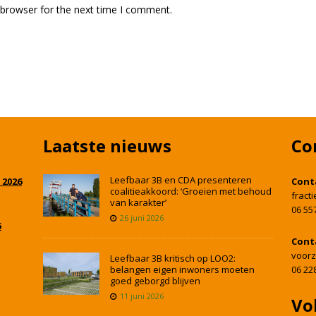
 browser for the next time I comment.
Laatste nieuws
Co
Leefbaar 3B en CDA presenteren
 2026
Cont
coalitieakkoord: ‘Groeien met behoud
fract
van karakter’
06 55
26 juni 2026
5
Cont
voorz
Leefbaar 3B kritisch op LOO2:
belangen eigen inwoners moeten
06 22
goed geborgd blijven
11 juni 2026
Vo