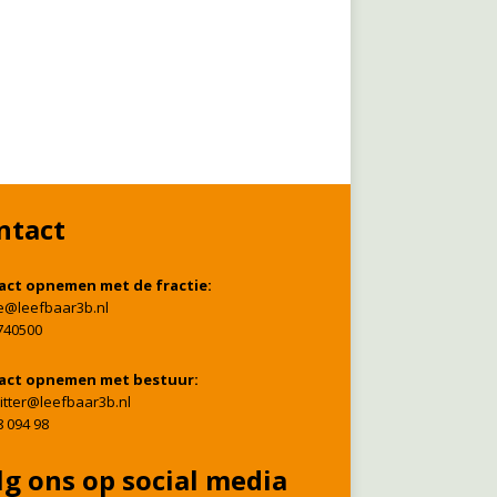
ntact
act opnemen met de fractie:
ie@leefbaar3b.nl
740500
act opnemen met bestuur:
itter@leefbaar3b.nl
8 094 98
lg ons op social media