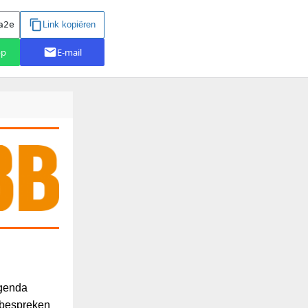
agenda
 bespreken