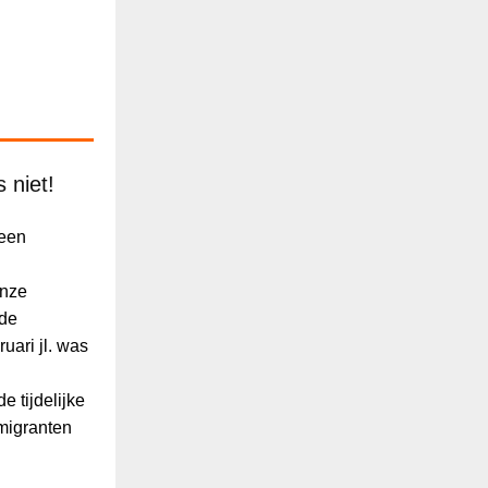
 niet!
 een
onze
 de
uari jl. was
 tijdelijke
migranten