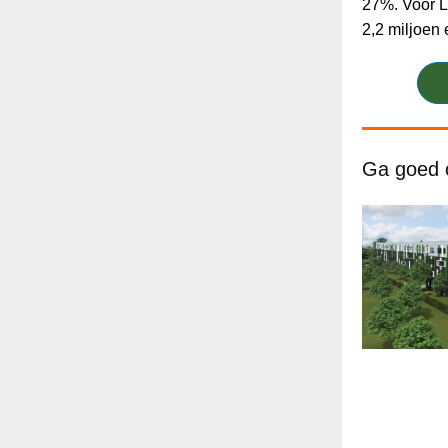
27%. Voor L
2,2 miljoen 
Ga goed o