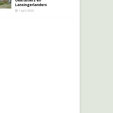
Oekraïners én
Lansingerlanders
1 april 2026