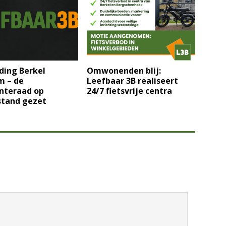
ding Berkel
Omwonenden blij:
m – de
Leefbaar 3B realiseert
teraad op
24/7 fietsvrije centra
stand gezet