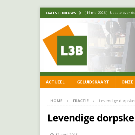
[ 14 mei 2026 ]
Update over de
LAATSTE NIEUWS
FRACTIE
[ 1 april 2026 ]
Ontwikkelingen
[ 26 juni 2026 ]
Leefbaar 3B en
FRACTIE
[ 11 juni 2026 ]
Leefbaar 3B kr
FRACTIE
ACTUEEL
GELUIDSKAART
ONZE 
[ 20 mei 2026 ]
Leefbaar 3B ond
luchtalarm niet af!
FRACTIE
HOME
FRACTIE
Levendige dorpsker
Levendige dorpsker
12 april 2015