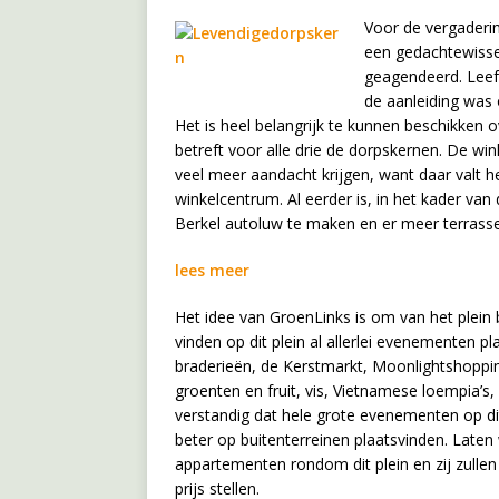
Voor de vergaderin
een gedachtewisse
geagendeerd. Leef
de aanleiding was
Het is heel belangrijk te kunnen beschikken 
betreft voor alle drie de dorpskernen. De wi
veel meer aandacht krijgen, want daar valt h
winkelcentrum. Al eerder is, in het kader van
Berkel autoluw te maken en er meer terrasse
lees meer
Het idee van GroenLinks is om van het plein
vinden op dit plein al allerlei evenementen 
braderieën, de Kerstmarkt, Moonlightshoppi
groenten en fruit, vis, Vietnamese loempia’s, 
verstandig dat hele grote evenementen op dit 
beter op buitenterreinen plaatsvinden. Late
appartementen rondom dit plein en zij zulle
prijs stellen.