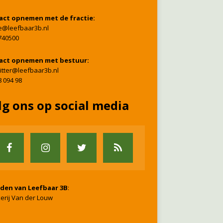
act opnemen met de fractie:
ie@leefbaar3b.nl
740500
act opnemen met bestuur:
itter@leefbaar3b.nl
8 094 98
lg ons op social media
nden van Leefbaar 3B
:
erij Van der Louw