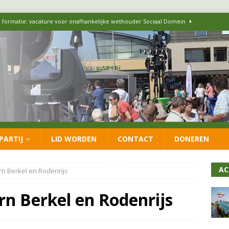
 formatie: vacature voor onafhankelijke wethouder Sociaal Domein
 flexwoningen Oekraïners én Lansingerlanders
FRACTIE
 CDA presenteren coalitieakkoord: ‘Groeien met behoud van karakter’
itisch op LOO2: belangen eigen inwoners moeten goed geborgd blijven
PARTIJ
LID WORDEN
CONTACT
DONEREN
ersteunt oproep van lokale partijen uit heel Nederland: schaf het
AC
n Berkel en Rodenrijs
n Berkel en Rodenrijs