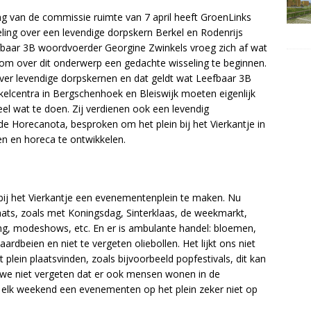
g van de commissie ruimte van 7 april heeft GroenLinks
ling over een levendige dorpskern Berkel en Rodenrijs
baar 3B woordvoerder Georgine Zwinkels vroeg zich af wat
 om over dit onderwerp een gedachte wisseling te beginnen.
over levendige dorpskernen en dat geldt wat Leefbaar 3B
nkelcentra in Bergschenhoek en Bleiswijk moeten eigenlijk
eel wat te doen. Zij verdienen ook een levendig
 de Horecanota, besproken om het plein bij het Vierkantje in
n en horeca te ontwikkelen.
 bij het Vierkantje een evenementenplein te maken. Nu
plaats, zoals met Koningsdag, Sinterklaas, de weekmarkt,
ng, modeshows, etc. En er is ambulante handel: bloemen,
aardbeien en niet te vergeten oliebollen. Het lijkt ons niet
plein plaatsvinden, zoals bijvoorbeeld popfestivals, dit kan
n we niet vergeten dat er ook mensen wonen in de
n elk weekend een evenementen op het plein zeker niet op