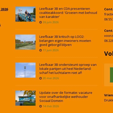
Leefbaar 3B en CDA presenteren
 2026
Cont
coalitieakkoord: ‘Groeien met behoud
fract
van karakter’
06 55
26 juni 2026
5
Cont
voorz
Leefbaar 3B kritisch op LOO2:
belangen eigen inwoners moeten
06 22
goed geborgd blijven
11 juni 2026
Vo
Leefbaar 3B ondersteunt oproep van
lokale partijen uit heel Nederland:
schaf het luchtalarm niet af!
20 mei 2026
Update over de formatie: vacature
Vrie
voor onafhankelijke wethouder
Drukk
Sociaal Domein
14 mei 2026