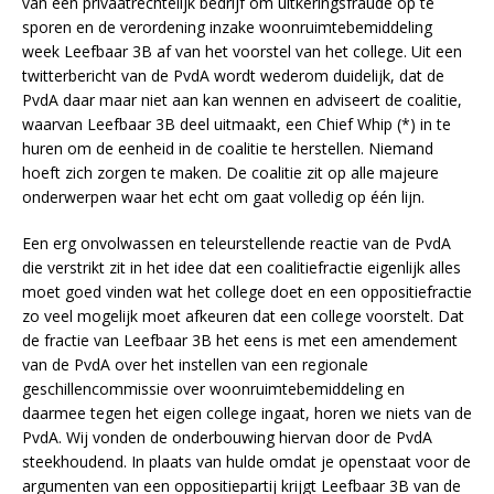
van een privaatrechtelijk bedrijf om uitkeringsfraude op te
sporen en de verordening inzake woonruimtebemiddeling
week Leefbaar 3B af van het voorstel van het college. Uit een
twitterbericht van de PvdA wordt wederom duidelijk, dat de
PvdA daar maar niet aan kan wennen en adviseert de coalitie,
waarvan Leefbaar 3B deel uitmaakt, een Chief Whip (*) in te
huren om de eenheid in de coalitie te herstellen. Niemand
hoeft zich zorgen te maken. De coalitie zit op alle majeure
onderwerpen waar het echt om gaat volledig op één lijn.
Een erg onvolwassen en teleurstellende reactie van de PvdA
die verstrikt zit in het idee dat een coalitiefractie eigenlijk alles
moet goed vinden wat het college doet en een oppositiefractie
zo veel mogelijk moet afkeuren dat een college voorstelt. Dat
de fractie van Leefbaar 3B het eens is met een amendement
van de PvdA over het instellen van een regionale
geschillencommissie over woonruimtebemiddeling en
daarmee tegen het eigen college ingaat, horen we niets van de
PvdA. Wij vonden de onderbouwing hiervan door de PvdA
steekhoudend. In plaats van hulde omdat je openstaat voor de
argumenten van een oppositiepartij krijgt Leefbaar 3B van de