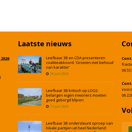
Laatste nieuws
Co
Leefbaar 3B en CDA presenteren
 2026
Cont
coalitieakkoord: ‘Groeien met behoud
fract
van karakter’
06 55
26 juni 2026
5
Cont
voorz
Leefbaar 3B kritisch op LOO2:
belangen eigen inwoners moeten
06 22
goed geborgd blijven
11 juni 2026
Vo
Leefbaar 3B ondersteunt oproep van
lokale partijen uit heel Nederland: