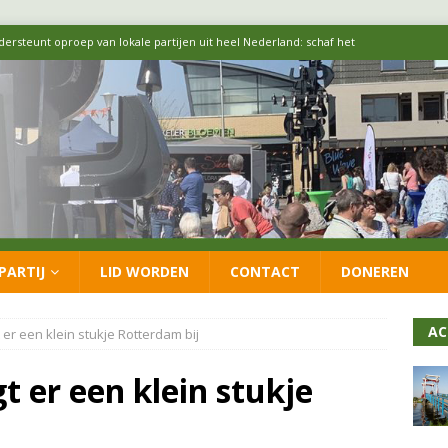
 formatie: vacature voor onafhankelijke wethouder Sociaal Domein
 flexwoningen Oekraïners én Lansingerlanders
FRACTIE
 CDA presenteren coalitieakkoord: ‘Groeien met behoud van karakter’
itisch op LOO2: belangen eigen inwoners moeten goed geborgd blijven
PARTIJ
LID WORDEN
CONTACT
DONEREN
ersteunt oproep van lokale partijen uit heel Nederland: schaf het
AC
 er een klein stukje Rotterdam bij
t er een klein stukje