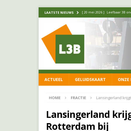
[ 14 mei 2026 ]
Update over de
LAATSTE NIEUWS
FRACTIE
[ 1 april 2026 ]
Ontwikkelingen
[ 26 juni 2026 ]
Leefbaar 3B en
FRACTIE
[ 11 juni 2026 ]
Leefbaar 3B kr
FRACTIE
ACTUEEL
GELUIDSKAART
ONZE 
[ 20 mei 2026 ]
Leefbaar 3B ond
luchtalarm niet af!
FRACTIE
HOME
FRACTIE
Lansingerland krijgt
Lansingerland krijg
Rotterdam bij