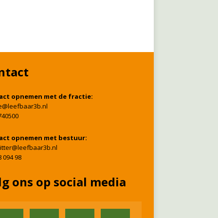
ntact
act opnemen met de fractie:
ie@leefbaar3b.nl
740500
act opnemen met bestuur:
itter@leefbaar3b.nl
8 094 98
lg ons op social media