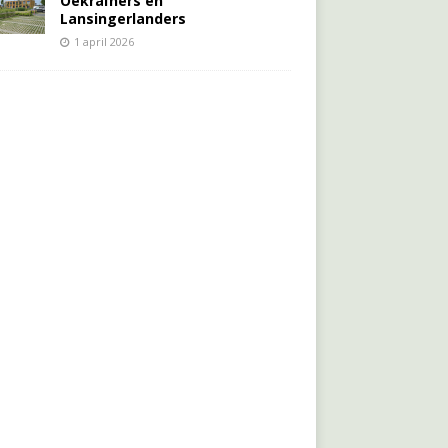
Oekraïners én
Lansingerlanders
1 april 2026