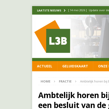
[ 14 mei 2026 ]
Update over de
LAATSTE NIEUWS
FRACTIE
[ 1 april 2026 ]
Ontwikkelingen
[ 26 juni 2026 ]
Leefbaar 3B en
FRACTIE
[ 11 juni 2026 ]
Leefbaar 3B kr
FRACTIE
ACTUEEL
GELUIDSKAART
ONZE 
[ 20 mei 2026 ]
Leefbaar 3B ond
luchtalarm niet af!
FRACTIE
HOME
FRACTIE
Ambtelijk horen bi
Ambtelijk horen b
een besluit van d