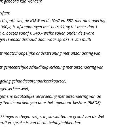
ijk gehoord kan worden:
iften;
rticipatiewet, de IOAW en de IOAZ en BBZ, met uitzondering
.000,–; b.
afstemmingen met betrekking tot meer dan 1
; c.
boetes vanaf € 340,– welke vallen onder de zware
en levensonderhoud daar waar sprake is van multi-
et maatschappelijke ondersteuning met uitzondering van
et gemeentelijke schuldhulpverlening met uitzondering van
egeling gehandicaptenparkeerkaarten;
egenverkeerswet;
lgemene plaatselijke verordening met uitzondering van de
griteitsbeoordelingen door het openbaar bestuur (BIBOB)
kkingen en tegen weigeringsbesluiten op grond van de Wet
nzij er sprake is van derde-belanghebbenden;