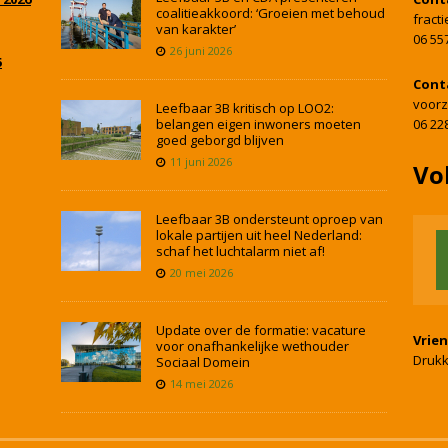
coalitieakkoord: ‘Groeien met behoud
fract
van karakter’
06 55
26 juni 2026
5
Cont
voorz
Leefbaar 3B kritisch op LOO2:
belangen eigen inwoners moeten
06 22
goed geborgd blijven
11 juni 2026
Vo
Leefbaar 3B ondersteunt oproep van
lokale partijen uit heel Nederland:
schaf het luchtalarm niet af!
20 mei 2026
Update over de formatie: vacature
Vrie
voor onafhankelijke wethouder
Drukk
Sociaal Domein
14 mei 2026