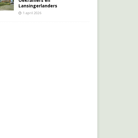
Oekraïners én
Lansingerlanders
1 april 2026