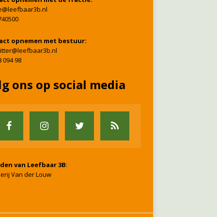
ie@leefbaar3b.nl
740500
act opnemen met bestuur:
itter@leefbaar3b.nl
8 094 98
lg ons op social media
nden van Leefbaar 3B
:
erij Van der Louw