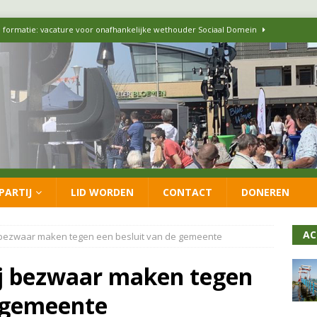
 formatie: vacature voor onafhankelijke wethouder Sociaal Domein
 flexwoningen Oekraïners én Lansingerlanders
FRACTIE
 CDA presenteren coalitieakkoord: ‘Groeien met behoud van karakter’
itisch op LOO2: belangen eigen inwoners moeten goed geborgd blijven
PARTIJ
LID WORDEN
CONTACT
DONEREN
ersteunt oproep van lokale partijen uit heel Nederland: schaf het
AC
j bezwaar maken tegen een besluit van de gemeente
ij bezwaar maken tegen
e gemeente