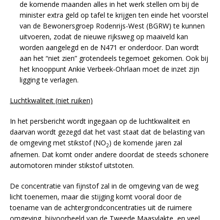
de komende maanden alles in het werk stellen om bij de
minister extra geld op tafel te krijgen ten einde het voorstel
van de Bewonersgroep Rodenrijs-West (BGRW) te kunnen
uitvoeren, zodat de nieuwe rijksweg op maaiveld kan
worden aangelegd en de N471 er onderdoor. Dan wordt
aan het “niet zien” grotendeels tegemoet gekomen. Ook bij
het knooppunt Ankie Verbeek-Ohrlaan moet de inzet zijn
ligging te verlagen.
Luchtkwaliteit (niet ruiken)
In het persbericht wordt ingegaan op de luchtkwaliteit en
daarvan wordt gezegd dat het vast staat dat de belasting van
de omgeving met stikstof (NO
) de komende jaren zal
2
afnemen. Dat komt onder andere doordat de steeds schonere
automotoren minder stikstof uitstoten.
De concentratie van fijnstof zal in de omgeving van de weg
licht toenemen, maar die stijging komt vooral door de
toename van de achtergrondconcentraties uit de ruimere
omgeving, bijvoorbeeld van de Tweede Maasvlakte, en veel