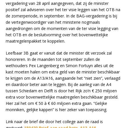
vergadering van 28 april aangegeven, dat zij de minister
positief zal adviseren over het ter visie leggen van het OTB na
de zomerperiode, in september. In de BAG-vergadering is bij
de vertegenwoordiger van het ministerie nogmaals
aangedrongen om de momenten van de ter visie legging van
het OTB en de besluitvorming over het bovenwettelijke
maatregelenpakket te koppelen.
Leefbaar 3B gaat er vanuit dat de minister dit verzoek zal
honoreren. In de maanden tot september zullen de
wethouders Pex Langenberg en Simon Fortuyn alles uit de
kast moeten halen om extra geld van de minister beschikbaar
te krijgen om de A13/A16, aangaande het “niet zien”, verlaagd
en daardoor beter aan te leggen. Bij de aanleg van de A4
tussen Schiedam en Delft is door het Rijk zo’n € 250 miljoen
extra voor bovenwettelijke maatregelen beschikbaar gesteld.
Hier zal het om € 50 à € 60 miljoen extra gaan. “Gelijke
monniken, gelijke kappen” is hier zeker van toepassing.
Link naar de brief die door het college aan de raad is
gestuurd:
150430 Brief aan raad betr. A13-A16