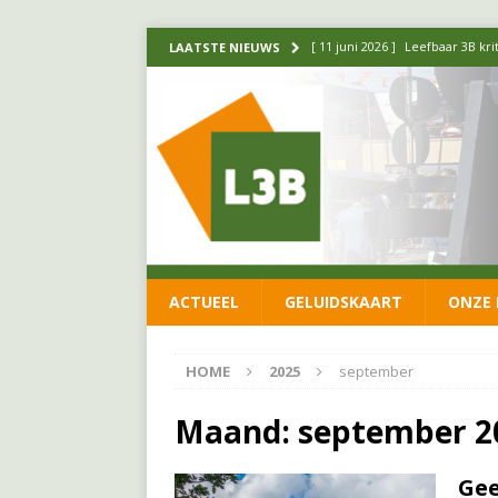
[ 11 juni 2026 ]
Leefbaar 3B kr
LAATSTE NIEUWS
FRACTIE
[ 20 mei 2026 ]
Leefbaar 3B ond
luchtalarm niet af!
FRACTIE
[ 14 mei 2026 ]
Update over de
FRACTIE
[ 1 april 2026 ]
Ontwikkelingen
ACTUEEL
GELUIDSKAART
ONZE 
[ 26 juni 2026 ]
Leefbaar 3B en
FRACTIE
HOME
2025
september
Maand:
september 2
Ge