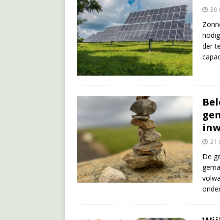
30
Zonne
nodig
der t
capaci
Bel
gem
inw
21
De ge
gemaa
volwa
onder