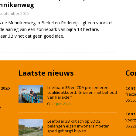
nnikenweg
 september 2025
 de Munnikenweg in Berkel en Rodenrijs ligt een voorstel
de aanleg van een zonnepark van bijna 13 hectare.
aar 3B vindt dat geen goed idee.
Laatste nieuws
Co
Leefbaar 3B en CDA presenteren
 2026
Cont
coalitieakkoord: ‘Groeien met behoud
fract
van karakter’
06 55
26 juni 2026
5
Cont
voorz
Leefbaar 3B kritisch op LOO2:
belangen eigen inwoners moeten
06 22
goed geborgd blijven