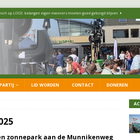
itisch op LOO2: belangen eigen inwoners moeten goed geborgd blijven
ersteunt oproep van lokale partijen uit heel Nederland: schaf het
 formatie: vacature voor onafhankelijke wethouder Sociaal Domein
 flexwoningen Oekraïners én Lansingerlanders
FRACTIE
PARTIJ
LID WORDEN
CONTACT
DONEREN
 CDA presenteren coalitieakkoord: ‘Groeien met behoud van karakter’
AC
025
en zonnepark aan de Munnikenweg