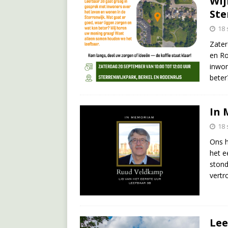
Wij
Ste
18
Zater
en Ro
inwon
beter
In 
18
Ons h
het e
stond
vertr
Lee