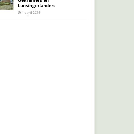
Oekraïners én
Lansingerlanders
1 april 2026