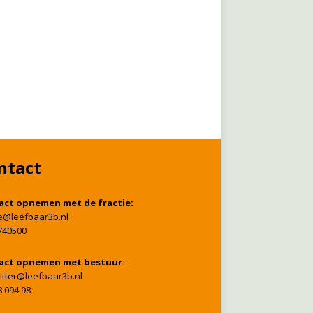
ntact
act opnemen met de fractie:
ie@leefbaar3b.nl
740500
act opnemen met bestuur:
itter@leefbaar3b.nl
8 094 98