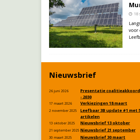
Mu
18
Langs
voor 
Leefb
Nieuwsbrief
Presentatie coalitieakkoord
26 juni 2026
- 2030
Verkiezingen 18 maart
17 maart 2026
Leefbaar 3B update #1 met 
2 november 2025
artikelen
Nieuwsbrief 13 oktober
13 oktober 2025
Nieuwsbrief 21 september
21 september 2025
Nieuwsbrief 30 maart
30 maart 2025