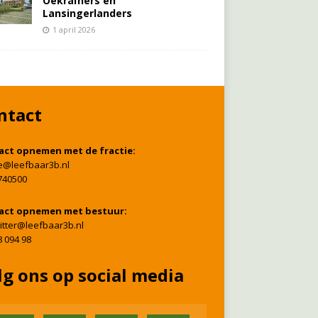
Oekraïners én
Lansingerlanders
1 april 2026
ntact
act opnemen met de fractie:
ie@leefbaar3b.nl
740500
act opnemen met bestuur:
itter@leefbaar3b.nl
8 094 98
lg ons op social media