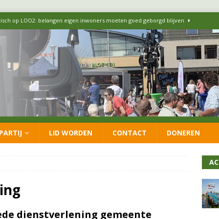
itisch op LOO2: belangen eigen inwoners moeten goed geborgd blijven
ersteunt oproep van lokale partijen uit heel Nederland: schaf het
 formatie: vacature voor onafhankelijke wethouder Sociaal Domein
 flexwoningen Oekraïners én Lansingerlanders
FRACTIE
PARTIJ
LID WORDEN
CONTACT
DONEREN
 CDA presenteren coalitieakkoord: ‘Groeien met behoud van karakter’
AC
ning
de dienstverlening gemeente