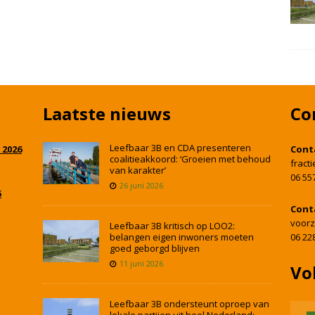
Laatste nieuws
Co
Leefbaar 3B en CDA presenteren
 2026
Cont
coalitieakkoord: ‘Groeien met behoud
fract
van karakter’
06 55
26 juni 2026
5
Cont
voorz
Leefbaar 3B kritisch op LOO2:
belangen eigen inwoners moeten
06 22
goed geborgd blijven
11 juni 2026
Vo
Leefbaar 3B ondersteunt oproep van
lokale partijen uit heel Nederland: