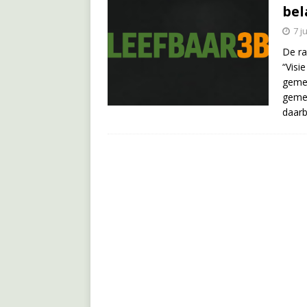
bel
7 j
De ra
“Visi
gemee
gemee
daarb