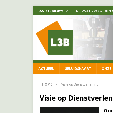
[ 11 juni 2026 ]
Leefbaar 3B kr
LAATSTE NIEUWS
FRACTIE
[ 20 mei 2026 ]
Leefbaar 3B ond
luchtalarm niet af!
FRACTIE
[ 14 mei 2026 ]
Update over de
FRACTIE
[ 1 april 2026 ]
Ontwikkelingen
ACTUEEL
GELUIDSKAART
ONZE 
[ 26 juni 2026 ]
Leefbaar 3B en
FRACTIE
HOME
Visie op Dienstverlening
Visie op Dienstverle
Goe