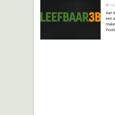
12 
Aan d
een a
maken
Pools