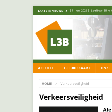
[ 11 juni 2026 ]
Leefbaar 3B kr
LAATSTE NIEUWS
FRACTIE
[ 20 mei 2026 ]
Leefbaar 3B ond
luchtalarm niet af!
FRACTIE
[ 14 mei 2026 ]
Update over de
FRACTIE
[ 1 april 2026 ]
Ontwikkelingen
ACTUEEL
GELUIDSKAART
ONZE 
[ 26 juni 2026 ]
Leefbaar 3B en
FRACTIE
HOME
Verkeersveiligheid
Verkeersveiligheid
Ale