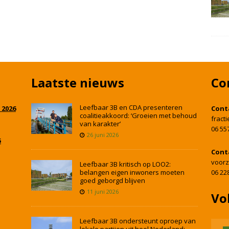
Laatste nieuws
Co
Leefbaar 3B en CDA presenteren
 2026
Cont
coalitieakkoord: ‘Groeien met behoud
fract
van karakter’
06 55
26 juni 2026
5
Cont
voorz
Leefbaar 3B kritisch op LOO2:
belangen eigen inwoners moeten
06 22
goed geborgd blijven
11 juni 2026
Vo
Leefbaar 3B ondersteunt oproep van
lokale partijen uit heel Nederland: