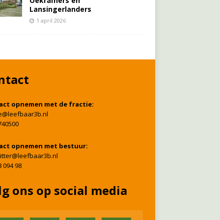
Oekraïners én
Lansingerlanders
1 april 2026
ntact
act opnemen met de fractie:
ie@leefbaar3b.nl
740500
act opnemen met bestuur:
itter@leefbaar3b.nl
8 094 98
lg ons op social media