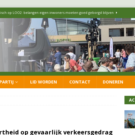
itisch op LOO2: belangen eigen inwoners moeten goed geborgd blijven
ersteunt oproep van lokale partijen uit heel Nederland: schaf het
 formatie: vacature voor onafhankelijke wethouder Sociaal Domein
 flexwoningen Oekraïners én Lansingerlanders
FRACTIE
PARTIJ
LID WORDEN
CONTACT
DONEREN
 CDA presenteren coalitieakkoord: ‘Groeien met behoud van karakter’
AC
rtheid op gevaarlijk verkeersgedrag