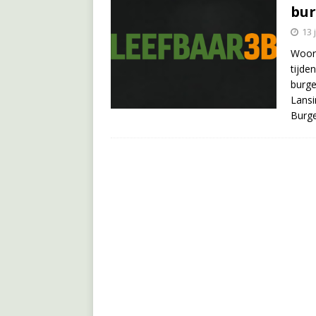
bur
13 
Woor
tijde
burge
Lansi
Burge