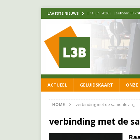
[ 11 juni 2026 ]
Leefbaar 3B kr
LAATSTE NIEUWS
FRACTIE
[ 20 mei 2026 ]
Leefbaar 3B ond
luchtalarm niet af!
FRACTIE
[ 14 mei 2026 ]
Update over de
FRACTIE
[ 1 april 2026 ]
Ontwikkelingen
ACTUEEL
GELUIDSKAART
ONZE 
[ 26 juni 2026 ]
Leefbaar 3B en
FRACTIE
HOME
verbinding met de samenleving
verbinding met de s
Raa