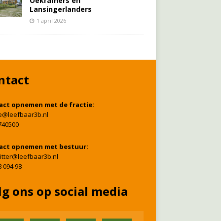
Oekraïners én
Lansingerlanders
1 april 2026
ntact
act opnemen met de fractie:
ie@leefbaar3b.nl
740500
act opnemen met bestuur:
itter@leefbaar3b.nl
8 094 98
lg ons op social media