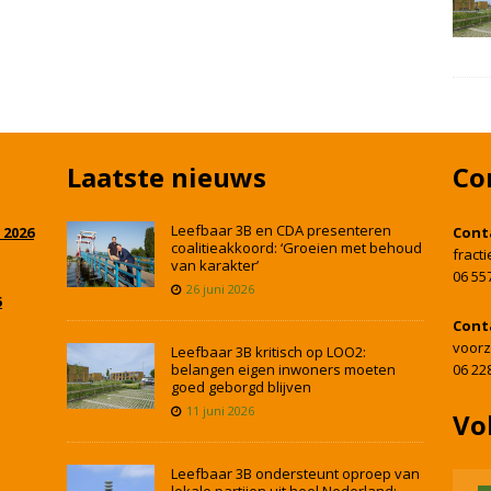
Laatste nieuws
Co
Leefbaar 3B en CDA presenteren
 2026
Cont
coalitieakkoord: ‘Groeien met behoud
fract
van karakter’
06 55
26 juni 2026
5
Cont
voorz
Leefbaar 3B kritisch op LOO2:
belangen eigen inwoners moeten
06 22
goed geborgd blijven
11 juni 2026
Vo
Leefbaar 3B ondersteunt oproep van
lokale partijen uit heel Nederland: