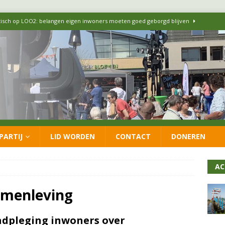
itisch op LOO2: belangen eigen inwoners moeten goed geborgd blijven
ersteunt oproep van lokale partijen uit heel Nederland: schaf het
 formatie: vacature voor onafhankelijke wethouder Sociaal Domein
 flexwoningen Oekraïners én Lansingerlanders
FRACTIE
PARTIJ
LID WORDEN
CONTACT
DONEREN
 CDA presenteren coalitieakkoord: ‘Groeien met behoud van karakter’
AC
amenleving
dpleging inwoners over