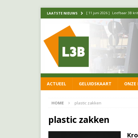
[ 11 juni 2026 ]
Leefbaar 3B kr
LAATSTE NIEUWS
FRACTIE
[ 20 mei 2026 ]
Leefbaar 3B ond
luchtalarm niet af!
FRACTIE
[ 14 mei 2026 ]
Update over de
FRACTIE
[ 1 april 2026 ]
Ontwikkelingen
ACTUEEL
GELUIDSKAART
ONZE 
[ 26 juni 2026 ]
Leefbaar 3B en
FRACTIE
HOME
plastic zakken
plastic zakken
Kro