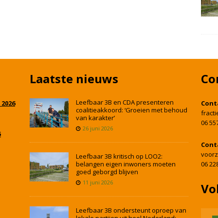
Laatste nieuws
Co
Leefbaar 3B en CDA presenteren
 2026
Cont
coalitieakkoord: ‘Groeien met behoud
fract
van karakter’
06 55
26 juni 2026
5
Cont
voorz
Leefbaar 3B kritisch op LOO2:
belangen eigen inwoners moeten
06 22
goed geborgd blijven
11 juni 2026
Vo
Leefbaar 3B ondersteunt oproep van
lokale partijen uit heel Nederland: