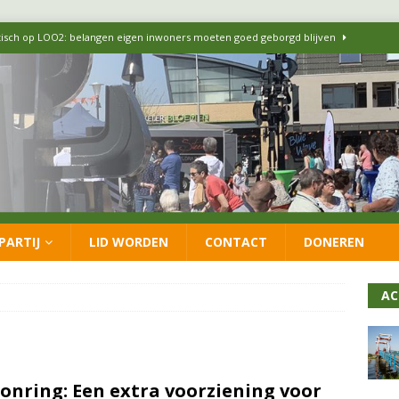
itisch op LOO2: belangen eigen inwoners moeten goed geborgd blijven
ersteunt oproep van lokale partijen uit heel Nederland: schaf het
 formatie: vacature voor onafhankelijke wethouder Sociaal Domein
 flexwoningen Oekraïners én Lansingerlanders
FRACTIE
PARTIJ
LID WORDEN
CONTACT
DONEREN
 CDA presenteren coalitieakkoord: ‘Groeien met behoud van karakter’
AC
onring: Een extra voorziening voor