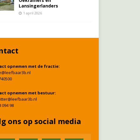
Oekraïners én
Lansingerlanders
1 april 2026
ntact
act opnemen met de fractie:
ie@leefbaar3b.nl
740500
act opnemen met bestuur:
itter@leefbaar3b.nl
8 094 98
lg ons op social media