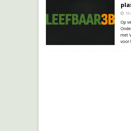
pla
18 
Op ve
Onde
met V
voor 