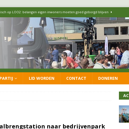
itisch op LOO2: belangen eigen inwoners moeten goed geborgd blijven
ersteunt oproep van lokale partijen uit heel Nederland: schaf het
 formatie: vacature voor onafhankelijke wethouder Sociaal Domein
 flexwoningen Oekraïners én Lansingerlanders
FRACTIE
PARTIJ
LID WORDEN
CONTACT
DONEREN
 CDA presenteren coalitieakkoord: ‘Groeien met behoud van karakter’
AC
albrengstation naar bedrijvenpark