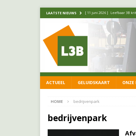
[ 11 juni 2026 ]
Leefbaar 3B kr
LAATSTE NIEUWS
FRACTIE
[ 20 mei 2026 ]
Leefbaar 3B ond
luchtalarm niet af!
FRACTIE
[ 14 mei 2026 ]
Update over de
FRACTIE
[ 1 april 2026 ]
Ontwikkelingen
ACTUEEL
GELUIDSKAART
ONZE 
[ 26 juni 2026 ]
Leefbaar 3B en
FRACTIE
HOME
bedrijvenpark
bedrijvenpark
Afv