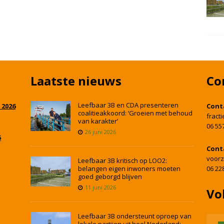
Laatste nieuws
Co
Leefbaar 3B en CDA presenteren
 2026
Cont
coalitieakkoord: ‘Groeien met behoud
fract
van karakter’
06 55
26 juni 2026
5
Cont
voorz
Leefbaar 3B kritisch op LOO2:
belangen eigen inwoners moeten
06 22
goed geborgd blijven
11 juni 2026
Vo
Leefbaar 3B ondersteunt oproep van
lokale partijen uit heel Nederland: