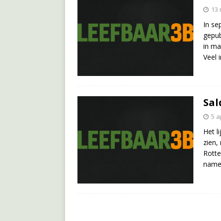
13 
In se
gepub
in ma
Veel 
Sal
5 a
Het l
zien,
Rotte
nam