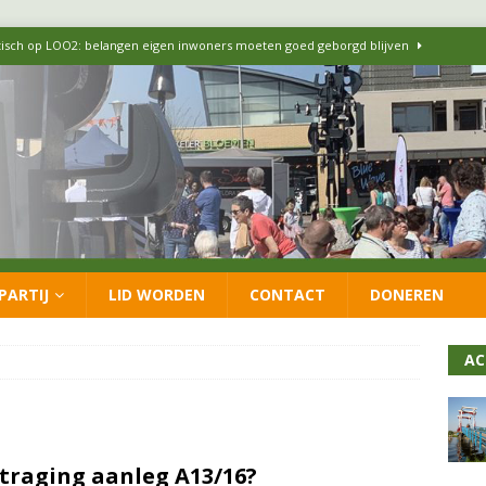
itisch op LOO2: belangen eigen inwoners moeten goed geborgd blijven
ersteunt oproep van lokale partijen uit heel Nederland: schaf het
 formatie: vacature voor onafhankelijke wethouder Sociaal Domein
 flexwoningen Oekraïners én Lansingerlanders
FRACTIE
PARTIJ
LID WORDEN
CONTACT
DONEREN
 CDA presenteren coalitieakkoord: ‘Groeien met behoud van karakter’
AC
traging aanleg A13/16?