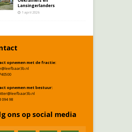
Oekraïners én
Lansingerlanders
1 april 2026
ntact
act opnemen met de fractie:
ie@leefbaar3b.nl
740500
act opnemen met bestuur:
itter@leefbaar3b.nl
8 094 98
lg ons op social media