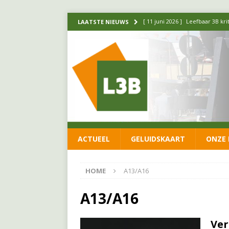
[ 11 juni 2026 ]
Leefbaar 3B kr
LAATSTE NIEUWS
FRACTIE
[ 20 mei 2026 ]
Leefbaar 3B ond
luchtalarm niet af!
FRACTIE
[ 14 mei 2026 ]
Update over de
FRACTIE
[ 1 april 2026 ]
Ontwikkelingen
ACTUEEL
GELUIDSKAART
ONZE 
[ 26 juni 2026 ]
Leefbaar 3B en
FRACTIE
HOME
A13/A16
A13/A16
Ver