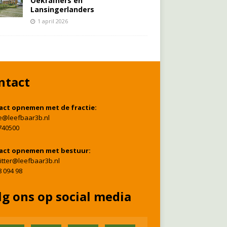
Oekraïners én
Lansingerlanders
1 april 2026
ntact
act opnemen met de fractie:
ie@leefbaar3b.nl
740500
act opnemen met bestuur:
itter@leefbaar3b.nl
8 094 98
lg ons op social media