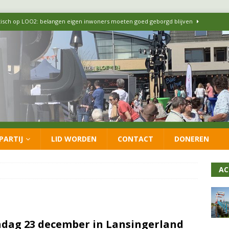
itisch op LOO2: belangen eigen inwoners moeten goed geborgd blijven
ersteunt oproep van lokale partijen uit heel Nederland: schaf het
 formatie: vacature voor onafhankelijke wethouder Sociaal Domein
 flexwoningen Oekraïners én Lansingerlanders
FRACTIE
PARTIJ
LID WORDEN
CONTACT
DONEREN
 CDA presenteren coalitieakkoord: ‘Groeien met behoud van karakter’
AC
dag 23 december in Lansingerland