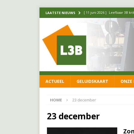
[ 11 juni 2026 ]
Leefbaar 3B kr
LAATSTE NIEUWS
FRACTIE
[ 20 mei 2026 ]
Leefbaar 3B ond
luchtalarm niet af!
FRACTIE
[ 14 mei 2026 ]
Update over de
FRACTIE
[ 1 april 2026 ]
Ontwikkelingen
ACTUEEL
GELUIDSKAART
ONZE 
[ 26 juni 2026 ]
Leefbaar 3B en
FRACTIE
HOME
23 december
23 december
Zon