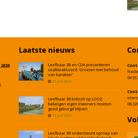
Laatste nieuws
Co
Leefbaar 3B en CDA presenteren
 2026
Cont
coalitieakkoord: ‘Groeien met behoud
fract
van karakter’
06 55
26 juni 2026
5
Cont
voorz
Leefbaar 3B kritisch op LOO2:
belangen eigen inwoners moeten
06 22
goed geborgd blijven
11 juni 2026
Vo
Leefbaar 3B ondersteunt oproep van
lokale partijen uit heel Nederland: