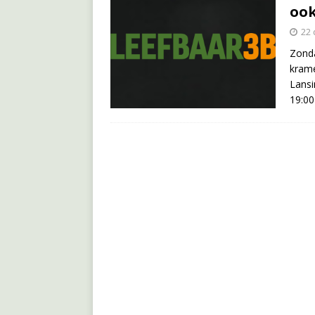
ook
22
Zond
krame
Lansi
19:00