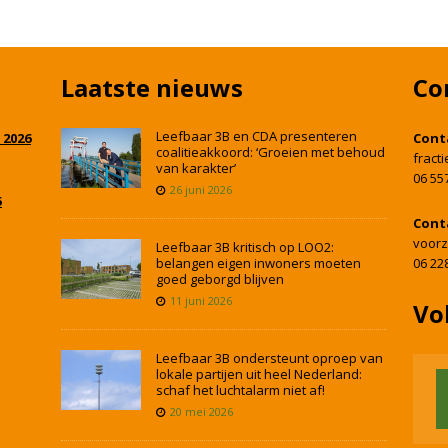
Laatste nieuws
Co
Leefbaar 3B en CDA presenteren
 2026
Cont
coalitieakkoord: ‘Groeien met behoud
fract
van karakter’
06 55
26 juni 2026
5
Cont
voorz
Leefbaar 3B kritisch op LOO2:
belangen eigen inwoners moeten
06 22
goed geborgd blijven
11 juni 2026
Vo
Leefbaar 3B ondersteunt oproep van
lokale partijen uit heel Nederland:
schaf het luchtalarm niet af!
20 mei 2026