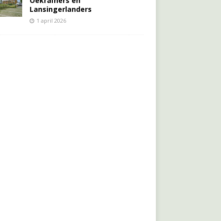
Oekraïners én
Lansingerlanders
1 april 2026