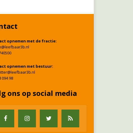
ntact
act opnemen met de fractie:
ie@leefbaar3b.nl
740500
act opnemen met bestuur:
itter@leefbaar3b.nl
8 094 98
lg ons op social media