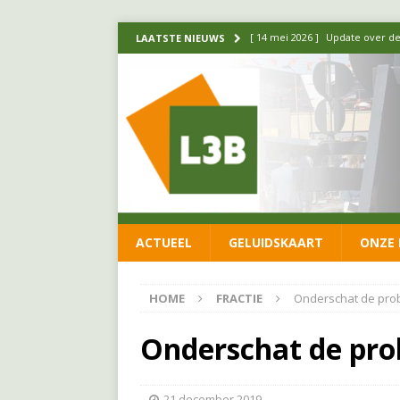
[ 14 mei 2026 ]
Update over de
LAATSTE NIEUWS
FRACTIE
[ 1 april 2026 ]
Ontwikkelingen
[ 26 juni 2026 ]
Leefbaar 3B en
FRACTIE
[ 11 juni 2026 ]
Leefbaar 3B kr
FRACTIE
ACTUEEL
GELUIDSKAART
ONZE 
[ 20 mei 2026 ]
Leefbaar 3B ond
luchtalarm niet af!
FRACTIE
HOME
FRACTIE
Onderschat de prob
Onderschat de pro
21 december 2019