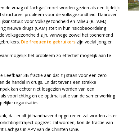
n de vraag of ‘lachgas’ moet worden gezien als een tijdelijk
 structureel probleem voor de volksgezondheid. Daarover
ijksinstituut voor Volksgezondheid en Milieu (R.I.V.M.)
g nieuwe drugs (CAM) stelt in hun risicobeoordeling
or de volksgezondheid zijn, vanwege zowel het toenemend
gebruikers.
Die frequente gebruikers
zijn veelal jong en
ar mogelijk het probleem zo effectief mogelijk aan te
eefbaar 3B fractie aan dat zij staan voor een zero
en de handel in drugs. En dat tevens een strakke
anpak kan echter niet losgezien worden van een
oals voorlichting en de optimalisatie van de samenwerking
pelijke organisaties.
k, dat er altijd handhavend opgetreden zal worden als er
orlichtingstraject opgezet zal worden, kon de fractie van
Lachgas in APV van de Christen Unie.