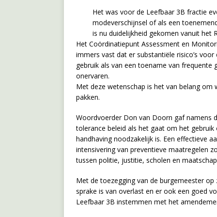
Het was voor de Leefbaar 3B fractie eve
modeverschijnsel of als een toenemend
is nu duidelijkheid gekomen vanuit het R
Het Coördinatiepunt Assessment en Monitorin
immers vast dat er substantiële risico’s vo
gebruik als van een toename van frequente 
onervaren.
Met deze wetenschap is het van belang om wa
pakken.
Woordvoerder Don van Doorn gaf namens de L
tolerance beleid als het gaat om het gebruik 
handhaving noodzakelijk is. Een effectieve a
intensivering van preventieve maatregelen z
tussen politie, justitie, scholen en maatschap
Met de toezegging van de burgemeester op za
sprake is van overlast en er ook een goed vo
Leefbaar 3B instemmen met het amendement 