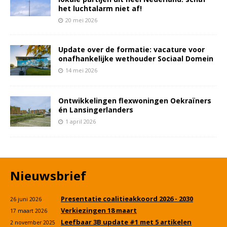
het luchtalarm niet af!
20 mei 2026
Update over de formatie: vacature voor
onafhankelijke wethouder Sociaal Domein
14 mei 2026
Ontwikkelingen flexwoningen Oekraïners
én Lansingerlanders
1 april 2026
Nieuwsbrief
Presentatie coalitieakkoord 2026 - 2030
26 juni 2026
Verkiezingen 18 maart
17 maart 2026
Leefbaar 3B update #1 met 5 artikelen
2 november 2025