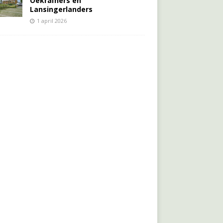
Oekraïners én
Lansingerlanders
1 april 2026