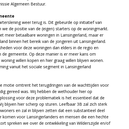
issie Algemeen Bestuur.
emeente
terslening weer terug is. Dit gebeurde op initiatief van
 we de positie van de (eigen) starters op de woningmarkt.
iet meer betaalbare woningen in Lansingerland, maar er
nd binnen het bereik van de jongeren uit Lansingerland.
jkheden voor deze woningen dan elders in de regio en
n de gemeente. Op deze manier is er meer kans om
woning willen kopen en hier graag willen blijven wonen.
ming vanuit het sociale segment in Lansingerland
de motie omtrent het terugdringen van de wachttijden voor
jdig gereed was. Wij hebben de wethouder hier op
lossing voor deze problematiek is het essentieel dat de
 blijven hier scherp op sturen. Leefbaar 3B zal zich sterk
woners en zal in blijven zetten dat een substantieel deel
aar komen voor Lansingerlanders en mensen die een hechte
rt spreken we over de ontwikkeling van Wilderszijde en/of