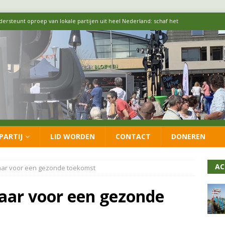
 formatie: vacature voor onafhankelijke wethouder Sociaal Domein
 flexwoningen Oekraïners én Lansingerlanders
FRACTIE
 CDA presenteren coalitieakkoord: ‘Groeien met behoud van karakter’
itisch op LOO2: belangen eigen inwoners moeten goed geborgd blijven
PARTIJ
LID WORDEN
CONTACT
DONEREN
ersteunt oproep van lokale partijen uit heel Nederland: schaf het
AC
laar voor een gezonde toekomst
laar voor een gezonde