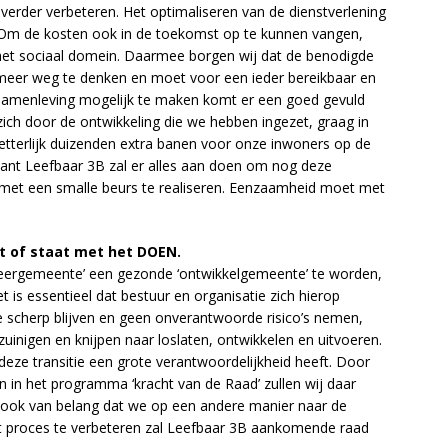
 verder verbeteren. Het optimaliseren van de dienstverlening
. Om de kosten ook in de toekomst op te kunnen vangen,
 het sociaal domein. Daarmee borgen wij dat de benodigde
 meer weg te denken en moet voor een ieder bereikbaar en
de samenleving mogelijk te maken komt er een goed gevuld
ich door de ontwikkeling die we hebben ingezet, graag in
tterlijk duizenden extra banen voor onze inwoners op de
want Leefbaar 3B zal er alles aan doen om nog deze
 met een smalle beurs te realiseren. Eenzaamheid moet met
lt of staat met het DOEN.
eergemeente’ een gezonde ‘ontwikkelgemeente’ te worden,
t is essentieel dat bestuur en organisatie zich hierop
e scherp blijven en geen onverantwoorde risico’s nemen,
inigen en knijpen naar loslaten, ontwikkelen en uitvoeren.
n deze transitie een grote verantwoordelijkheid heeft. Door
n in het programma ‘kracht van de Raad’ zullen wij daar
 ook van belang dat we op een andere manier naar de
at proces te verbeteren zal Leefbaar 3B aankomende raad