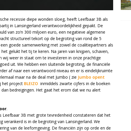
che recessie diepe wonden sloeg, heeft Leefbaar 3B als
 partij in Lansingerland verantwoordelijkheid gepakt. De
uld van zo’n 300 miljoen euro, een negatieve algemene
acht structureel tekort op de begroting van rond de 5
n een goede samenwerking met zowel de coalitiepartners als
 het gelukt het tij te keren. Na jaren van knijpen, schaven,
n wij weer in staat om te investeren in onze prachtige
oed uit. We hebben een sluitende begroting, de financiële
erder af naar een verantwoord niveau en er is eindelijkruimte
 helemaal maar na de deal met Jumbo ( zie
Jumbo opent
ij het project
BLEIZO
inmiddels zwarte cijfers in de boeken
dan bedreigingen. Het gaat het erom dat we nu alert
oor
.
 Leefbaar 3B met grote tevredenheid constateren dat het
 verankerd is in de begroting van Lansingerland. We
etering van de leefomgeving. De financiën zijn op orde en de