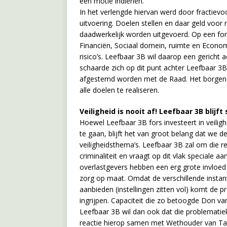
een motie indienen.
In het verlengde hiervan werd door fractiev
uitvoering. Doelen stellen en daar geld voor 
daadwerkelijk worden uitgevoerd. Op een for
Financiën, Sociaal domein, ruimte en Econom
risico’s. Leefbaar 3B wil daarop een gericht
schaarde zich op dit punt achter Leefbaar 3B. 
afgestemd worden met de Raad. Het borgen va
alle doelen te realiseren.
Veiligheid is nooit af! Leefbaar 3B blijft
Hoewel Leefbaar 3B fors investeert in veili
te gaan, blijft het van groot belang dat we d
veiligheidsthema’s. Leefbaar 3B zal om die re
criminaliteit en vraagt op dit vlak speciale aa
overlastgevers hebben een erg grote invloed 
zorg op maat. Omdat de verschillende insta
aanbieden (instellingen zitten vol) komt de p
ingrijpen. Capaciteit die zo betoogde Don v
Leefbaar 3B wil dan ook dat die problemati
reactie hierop samen met Wethouder van Tat