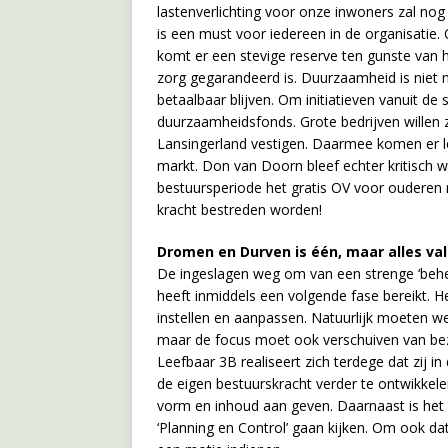
lastenverlichting voor onze inwoners zal nog
is een must voor iedereen in de organisatie
komt er een stevige reserve ten gunste van
zorg gegarandeerd is. Duurzaamheid is niet
betaalbaar blijven. Om initiatieven vanuit 
duurzaamheidsfonds. Grote bedrijven willen z
Lansingerland vestigen. Daarmee komen er le
markt. Don van Doorn bleef echter kritisch 
bestuursperiode het gratis OV voor ouderen
kracht bestreden worden!
Dromen en Durven is één, maar alles va
De ingeslagen weg om van een strenge ‘beh
heeft inmiddels een volgende fase bereikt. He
instellen en aanpassen. Natuurlijk moeten w
maar de focus moet ook verschuiven van bezu
Leefbaar 3B realiseert zich terdege dat zij i
de eigen bestuurskracht verder te ontwikkele
vorm en inhoud aan geven. Daarnaast is het
‘Planning en Control’ gaan kijken. Om ook d