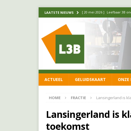
[ 14 mei 2026 ]
Update over de
LAATSTE NIEUWS
FRACTIE
[ 1 april 2026 ]
Ontwikkelingen
[ 26 juni 2026 ]
Leefbaar 3B en
FRACTIE
[ 11 juni 2026 ]
Leefbaar 3B kr
FRACTIE
ACTUEEL
GELUIDSKAART
ONZE 
[ 20 mei 2026 ]
Leefbaar 3B ond
luchtalarm niet af!
FRACTIE
HOME
FRACTIE
Lansingerland is k
Lansingerland is k
toekomst