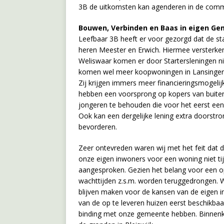
3B de uitkomsten kan agenderen in de comm
Bouwen, Verbinden en Baas in eigen G
Leefbaar 3B heeft er voor gezorgd dat de star
heren Meester en Erwich. Hiermee versterken
Weliswaar komen er door Startersleningen n
komen wel meer koopwoningen in Lansingerla
Zij krijgen immers meer financieringsmogeli
hebben een voorsprong op kopers van buite
jongeren te behouden die voor het eerst een 
Ook kan een dergelijke lening extra doorstro
bevorderen.
Zeer ontevreden waren wij met het feit dat 
onze eigen inwoners voor een woning niet ti
aangesproken. Gezien het belang voor een op
wachttijden z.s.m. worden teruggedrongen. Wij
blijven maken voor de kansen van de eigen in
van de op te leveren huizen eerst beschikb
binding met onze gemeente hebben. Binnenko