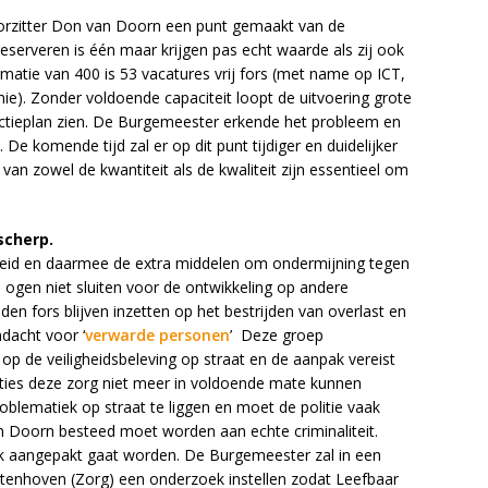
oorzitter Don van Doorn een punt gemaakt van de
reserveren is één maar krijgen pas echt waarde als zij ook
matie van 400 is 53 vacatures vrij fors (met name op ICT,
ie). Zonder voldoende capaciteit loopt de uitvoering grote
 actieplan zien. De Burgemeester erkende het probleem en
De komende tijd zal er op dit punt tijdiger en duidelijker
n zowel de kwantiteit als de kwaliteit zijn essentieel om
 scherp.
gheid en daarmee de extra middelen om ondermijning tegen
e ogen niet sluiten voor de ontwikkeling op andere
den fors blijven inzetten op het bestrijden van overlast en
ndacht voor ‘
verwarde personen
’ Deze groep
op de veiligheidsbeleving op straat en de aanpak vereist
nties deze zorg niet meer in voldoende mate kunnen
roblematiek op straat te liggen en moet de politie vaak
an Doorn besteed moet worden aan echte criminaliteit.
ek aangepakt gaat worden. De Burgemeester zal in een
enhoven (Zorg) een onderzoek instellen zodat Leefbaar