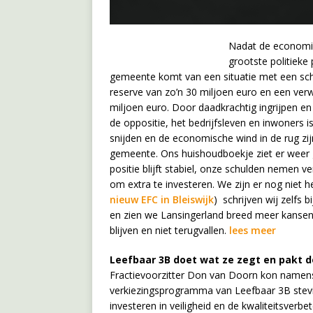
Nadat de economis
grootste politieke
gemeente komt van een situatie met een sch
reserve van zo’n 30 miljoen euro en een verw
miljoen euro. Door daadkrachtig ingrijpen e
de oppositie, het bedrijfsleven en inwoners is
snijden en de economische wind in de rug zij
gemeente. Ons huishoudboekje ziet er weer g
positie blijft stabiel, onze schulden nemen v
om extra te investeren. We zijn er nog niet
nieuw EFC in Bleiswijk
) schrijven wij zelfs b
en zien we Lansingerland breed meer kansen 
blijven en niet terugvallen.
lees meer
Leefbaar 3B doet wat ze zegt en pakt d
Fractievoorzitter Don van Doorn kon namens
verkiezingsprogramma van Leefbaar 3B stevig
investeren in veiligheid en de kwaliteitsverb