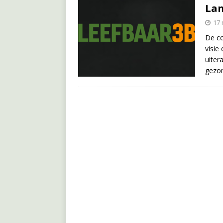
Lan
17 
De c
visie
uiter
gezon