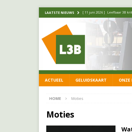
[ 11 juni 2026 ]
Leefbaar 3B kr
LAATSTE NIEUWS
FRACTIE
[ 20 mei 2026 ]
Leefbaar 3B ond
luchtalarm niet af!
FRACTIE
[ 14 mei 2026 ]
Update over de
FRACTIE
[ 1 april 2026 ]
Ontwikkelingen
ACTUEEL
GELUIDSKAART
ONZE 
[ 26 juni 2026 ]
Leefbaar 3B en
FRACTIE
HOME
Moties
Moties
Wat