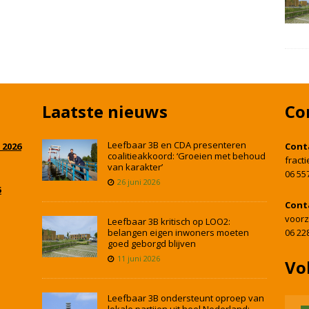
Laatste nieuws
Co
Leefbaar 3B en CDA presenteren
 2026
Cont
coalitieakkoord: ‘Groeien met behoud
fract
van karakter’
06 55
26 juni 2026
5
Cont
voorz
Leefbaar 3B kritisch op LOO2:
belangen eigen inwoners moeten
06 22
goed geborgd blijven
11 juni 2026
Vo
Leefbaar 3B ondersteunt oproep van
lokale partijen uit heel Nederland: