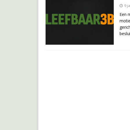
9 j
Een m
motie
geric
beslu