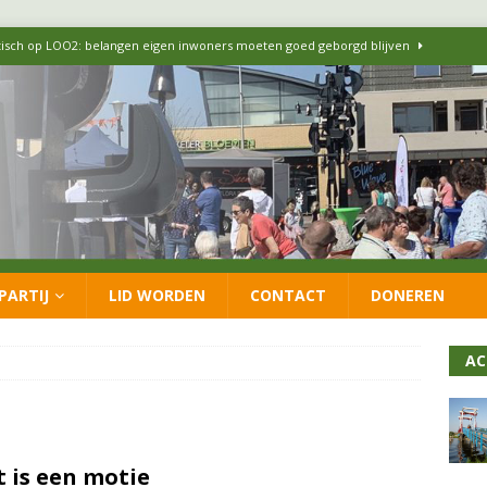
itisch op LOO2: belangen eigen inwoners moeten goed geborgd blijven
ersteunt oproep van lokale partijen uit heel Nederland: schaf het
 formatie: vacature voor onafhankelijke wethouder Sociaal Domein
 flexwoningen Oekraïners én Lansingerlanders
FRACTIE
PARTIJ
LID WORDEN
CONTACT
DONEREN
 CDA presenteren coalitieakkoord: ‘Groeien met behoud van karakter’
AC
 is een motie