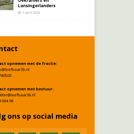
Oekraïners én
Lansingerlanders
1 april 2026
ntact
act opnemen met de fractie:
ie@leefbaar3b.nl
740500
act opnemen met bestuur:
itter@leefbaar3b.nl
8 094 98
lg ons op social media