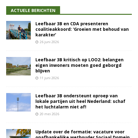
ACTUELE BERICHTEN
Leefbaar 3B en CDA presenteren
coalitieakkoord: ‘Groeien met behoud van
karakter’
26 juni 2026
Leefbaar 3B kritisch op LOO2: belangen
eigen inwoners moeten goed geborgd
blijven
11 juni 2026
Leefbaar 3B ondersteunt oproep van
lokale partijen uit heel Nederland: schaf
het luchtalarm niet af!
20 mei 2026
Update over de formatie: vacature voor
onafhankelijke wethouder Sociaal Domein