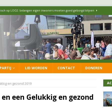
itisch op LOO2: belangen eigen inwoners moeten goed geborgd blijven
ersteunt oproep van lokale partijen uit heel Nederland: schaf het
 formatie: vacature voor onafhankelijke wethouder Sociaal Domein
 flexwoningen Oekraïners én Lansingerlanders
FRACTIE
PARTIJ
LID WORDEN
CONTACT
DONEREN
 CDA presenteren coalitieakkoord: ‘Groeien met behoud van karakter’
AC
ukkig en gezond 2019
 en een Gelukkig en gezond