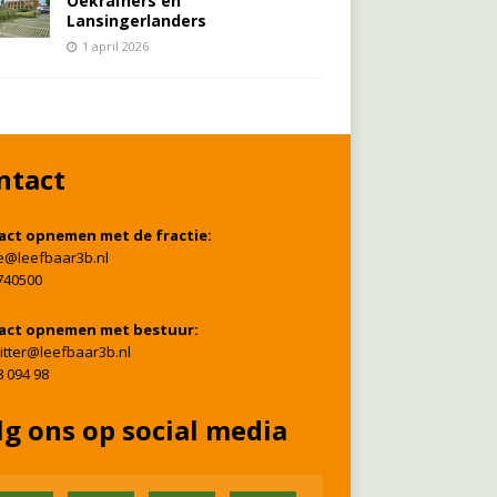
Oekraïners én
Lansingerlanders
1 april 2026
ntact
act opnemen met de fractie:
ie@leefbaar3b.nl
740500
act opnemen met bestuur:
itter@leefbaar3b.nl
8 094 98
lg ons op social media