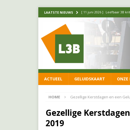
[ 11 juni 2026 ]
Leefbaar 3B kr
LAATSTE NIEUWS
FRACTIE
[ 20 mei 2026 ]
Leefbaar 3B ond
luchtalarm niet af!
FRACTIE
[ 14 mei 2026 ]
Update over de
FRACTIE
[ 1 april 2026 ]
Ontwikkelingen
ACTUEEL
GELUIDSKAART
ONZE 
[ 26 juni 2026 ]
Leefbaar 3B en
FRACTIE
HOME
Gezellige Kerstdagen en een Gel
Gezellige Kerstdagen
2019