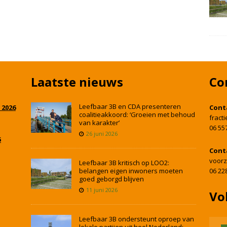
Laatste nieuws
Co
Leefbaar 3B en CDA presenteren
 2026
Cont
coalitieakkoord: ‘Groeien met behoud
fract
van karakter’
06 55
26 juni 2026
5
Cont
voorz
Leefbaar 3B kritisch op LOO2:
belangen eigen inwoners moeten
06 22
goed geborgd blijven
11 juni 2026
Vo
Leefbaar 3B ondersteunt oproep van
lokale partijen uit heel Nederland: