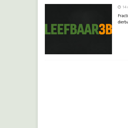
14
Fract
dierb